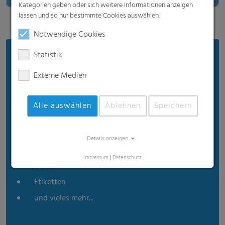
Kategorien geben oder sich weitere Informationen anzeigen
lassen und so nur bestimmte Cookies auswählen.
Notwendige Cookies
Material für unendliche viele
Statistik
Anwendungen und
Externe Medien
Verpackungsformate
Standbodenbeutel
Alle auswählen
Ablehnen
Speichern
Beutel inkl. Sachets
Flow Wraps
Details anzeigen
Twist-Verpackungen
Impressum
|
Datenschutz
Tuben
Etiketten
und vieles mehr...