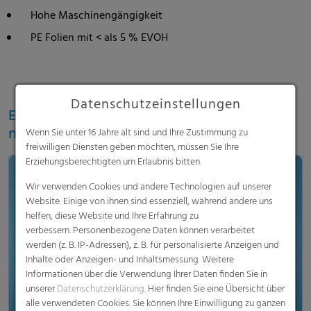
Hohe Maschinengängigkeit
PE Folien mit < als 5 % EVOH
Datenschutzeinstellungen
Erleben Sie die neue Dimension für
nachhaltige, flexible Verpackungen
Wenn Sie unter 16 Jahre alt sind und Ihre Zustimmung zu
freiwilligen Diensten geben möchten, müssen Sie Ihre
Erziehungsberechtigten um Erlaubnis bitten.
Wir verwenden Cookies und andere Technologien auf unserer
Website. Einige von ihnen sind essenziell, während andere uns
helfen, diese Website und Ihre Erfahrung zu
verbessern. Personenbezogene Daten können verarbeitet
Video laden & anschauen
werden (z. B. IP-Adressen), z. B. für personalisierte Anzeigen und
Inhalte oder Anzeigen- und Inhaltsmessung. Weitere
Informationen über die Verwendung Ihrer Daten finden Sie in
unserer
Datenschutzerklärung
. Hier finden Sie eine Übersicht über
alle verwendeten Cookies. Sie können Ihre Einwilligung zu ganzen