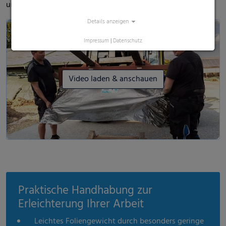
und seinen Eindruck von Polydress® Farmguard .
Details anzeigen
Impressum
|
Datenschutz
Video laden & anschauen
Praktische Handhabung zur
Erleichterung Ihrer Arbeit
Leichtes Foliengewicht durch besonders geringe