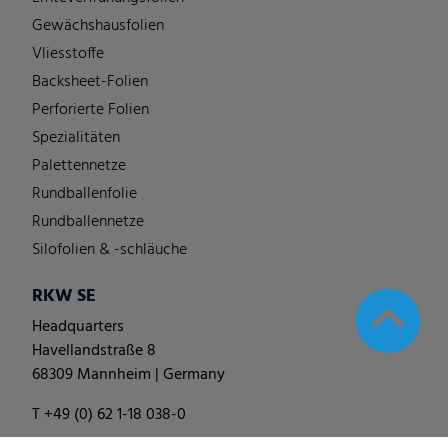
Gewächshausfolien
Vliesstoffe
Backsheet-Folien
Perforierte Folien
Spezialitäten
Palettennetze
Rundballenfolie
Rundballennetze
Silofolien & -schläuche
RKW SE
Headquarters
Havellandstraße 8
68309 Mannheim | Germany
T +49 (0) 62 1-18 038-0