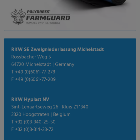
RKW SE Zweigniederlassung Michelstadt
Rossbacher Weg 5
64720 Michelstadt | Germany
T +49 (0)6061-77-278
F +49 (0)6061-77-209
RKW Hyplast NV
Sint-Lenaartseweg 26 | Kluis Z1 1340
2320 Hoogstraten | Belgium
T +32 (0)3-340-25-50
F +32 (0)3-314-23-72