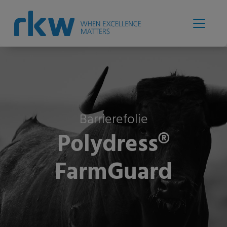
Barrierefolie
Polydress®
FarmGuard