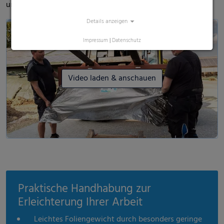
und seinen Eindruck von Polydress® Farmguard .
Details anzeigen
Impressum
|
Datenschutz
Video laden & anschauen
Praktische Handhabung zur
Erleichterung Ihrer Arbeit
Leichtes Foliengewicht durch besonders geringe