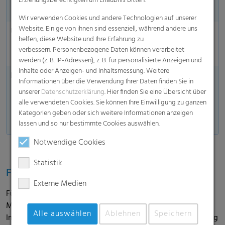
Erziehungsberechtigten um Erlaubnis bitten.
Unterziehfolie
Wir verwenden Cookies und andere Technologien auf unserer
Website. Einige von ihnen sind essenziell, während andere uns
UV-Stabilität
18 Monate (Mitteleuropa)
helfen, diese Website und Ihre Erfahrung zu
12 Monate in Regionen mit hoher
verbessern. Personenbezogene Daten können verarbeitet
UV-Belastung
werden (z. B. IP-Adressen), z. B. für personalisierte Anzeigen und
Inhalte oder Anzeigen- und Inhaltsmessung. Weitere
Erhältlich
Alle Produkte sind in flexiblen
Informationen über die Verwendung Ihrer Daten finden Sie in
Längen und Breiten erhältlich.
unserer
Datenschutzerklärung
. Hier finden Sie eine Übersicht über
Die genauen individuellen
alle verwendeten Cookies. Sie können Ihre Einwilligung zu ganzen
Abmessungen erhalten Sie auf
Kategorien geben oder sich weitere Informationen anzeigen
Anfrage von unserem Agri-Team.
lassen und so nur bestimmte Cookies auswählen.
Notwendige Cookies
Statistik
Feedback aus der Praxis
Externe Medien
Für die Erfahrungen direkt aus der Praxis haben wir die
Maiserne begleitet und mit dem Landwirt gesprochen. Im
Alle auswählen
Ablehnen
Speichern
Interview berichtet Hermann Wiebeziek über die Anwendung