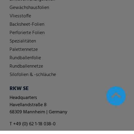
Gewächshausfolien
Vliesstoffe
Backsheet-Folien
Perforierte Folien
Spezialitäten
Palettennetze
Rundballenfolie
Rundballennetze
Silofolien & -schläuche
RKW SE
Headquarters
Havellandstraße 8
68309 Mannheim | Germany
T +49 (0) 62 1-18 038-0