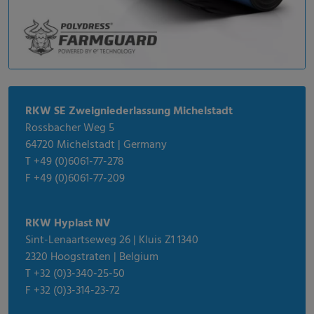
RKW SE Zweigniederlassung Michelstadt
Rossbacher Weg 5
64720 Michelstadt | Germany
T +49 (0)6061-77-278
F +49 (0)6061-77-209
RKW Hyplast NV
Sint-Lenaartseweg 26 | Kluis Z1 1340
2320 Hoogstraten | Belgium
T +32 (0)3-340-25-50
F +32 (0)3-314-23-72