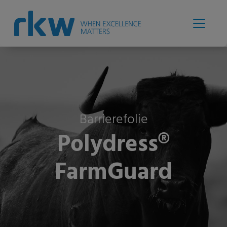
Barrierefolie
Polydress®
FarmGuard