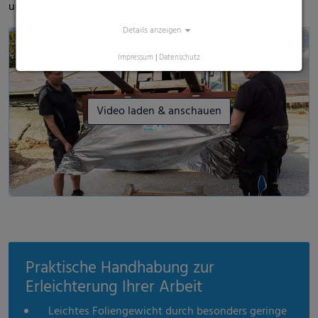
und seinen Eindruck von Polydress® Farmguard .
Details anzeigen
Impressum
|
Datenschutz
Video laden & anschauen
Praktische Handhabung zur
Erleichterung Ihrer Arbeit
Leichtes Foliengewicht durch besonders geringe