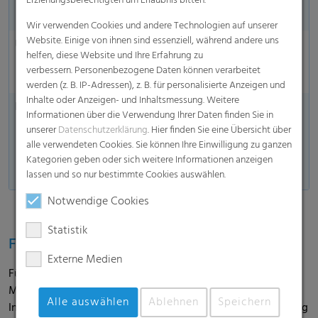
Erziehungsberechtigten um Erlaubnis bitten.
Unterziehfolie
Wir verwenden Cookies und andere Technologien auf unserer
Website. Einige von ihnen sind essenziell, während andere uns
UV-Stabilität
18 Monate (Mitteleuropa)
helfen, diese Website und Ihre Erfahrung zu
12 Monate in Regionen mit hoher
verbessern. Personenbezogene Daten können verarbeitet
UV-Belastung
werden (z. B. IP-Adressen), z. B. für personalisierte Anzeigen und
Inhalte oder Anzeigen- und Inhaltsmessung. Weitere
Erhältlich
Alle Produkte sind in flexiblen
Informationen über die Verwendung Ihrer Daten finden Sie in
Längen und Breiten erhältlich.
unserer
Datenschutzerklärung
. Hier finden Sie eine Übersicht über
Die genauen individuellen
alle verwendeten Cookies. Sie können Ihre Einwilligung zu ganzen
Abmessungen erhalten Sie auf
Kategorien geben oder sich weitere Informationen anzeigen
Anfrage von unserem Agri-Team.
lassen und so nur bestimmte Cookies auswählen.
Notwendige Cookies
Statistik
Feedback aus der Praxis
Externe Medien
Für die Erfahrungen direkt aus der Praxis haben wir die
Maiserne begleitet und mit dem Landwirt gesprochen. Im
Alle auswählen
Ablehnen
Speichern
Interview berichtet Hermann Wiebeziek über die Anwendung