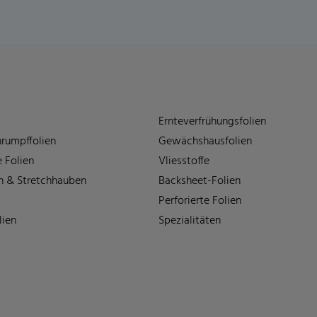
Ernteverfrühungsfolien
rumpffolien
Gewächshausfolien
 Folien
Vliesstoffe
n & Stretchhauben
Backsheet-Folien
Perforierte Folien
lien
Spezialitäten