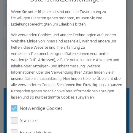
Datenschutzeinstellungen
Lebensmittelgerechte Verpackung
Auf Wunsch nach
Wenn Sie unter 16 Jahre alt sind und Ihre Zustimmung zu
BRC-Standards
freiwilligen Diensten geben möchten, müssen Sie Ihre
erhältlich
Erziehungsberechtigten um Erlaubnis bitten.
Hochgeschwindigkeitsanwendungen
geeignet
Wir verwenden Cookies und andere Technologien auf unserer
Website. Einige von ihnen sind essenziell, während andere uns
Made in Germany
helfen, diese Website und Ihre Erfahrung zu
verbessern. Personenbezogene Daten können verarbeitet
Erhältlich
Mono- oder
werden (z. B. IP-Adressen), z. B. für personalisierte Anzeigen und
Coexfolie
Inhalte oder Anzeigen- und Inhaltsmessung. Weitere
Informationen über die Verwendung Ihrer Daten finden Sie in
unserer
Datenschutzerklärung
. Hier finden Sie eine Übersicht über
alle verwendeten Cookies. Sie können Ihre Einwilligung zu ganzen
Kategorien geben oder sich weitere Informationen anzeigen
Vorteile
lassen und so nur bestimmte Cookies auswählen.
Notwendige Cookies
Bequeme Handhabung: einfaches und
gleichmäßiges Öffnen
Statistik
Gute Sichtbarkeit des Produkts