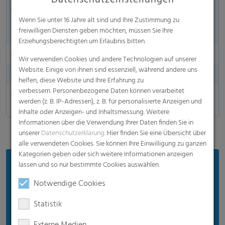
Datenschutzeinstellungen
Lebensmittelgerechte Verpackung
Auf Wunsch nach
Wenn Sie unter 16 Jahre alt sind und Ihre Zustimmung zu
BRC-Standards
freiwilligen Diensten geben möchten, müssen Sie Ihre
erhältlich
Erziehungsberechtigten um Erlaubnis bitten.
Hochgeschwindigkeitsanwendungen
geeignet
Wir verwenden Cookies und andere Technologien auf unserer
Website. Einige von ihnen sind essenziell, während andere uns
Made in Germany
helfen, diese Website und Ihre Erfahrung zu
verbessern. Personenbezogene Daten können verarbeitet
Erhältlich
Mono- oder
werden (z. B. IP-Adressen), z. B. für personalisierte Anzeigen und
Coexfolie
Inhalte oder Anzeigen- und Inhaltsmessung. Weitere
Informationen über die Verwendung Ihrer Daten finden Sie in
unserer
Datenschutzerklärung
. Hier finden Sie eine Übersicht über
alle verwendeten Cookies. Sie können Ihre Einwilligung zu ganzen
Kategorien geben oder sich weitere Informationen anzeigen
Vorteile
lassen und so nur bestimmte Cookies auswählen.
Notwendige Cookies
Bequeme Handhabung: einfaches und
gleichmäßiges Öffnen
Statistik
Gute Sichtbarkeit des Produkts