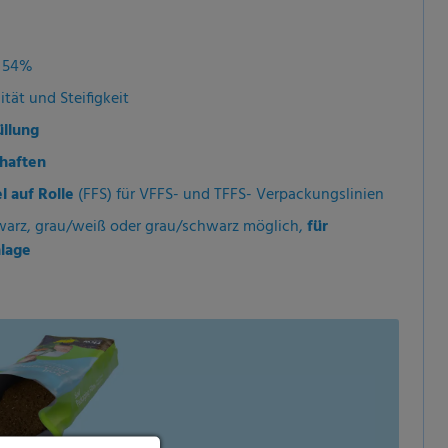
u 54%
ität und Steifigkeit
üllung
haften
l auf Rolle
(FFS) für VFFS- und TFFS- Verpackungslinien
warz, grau/weiß oder grau/schwarz möglich,
für
nlage