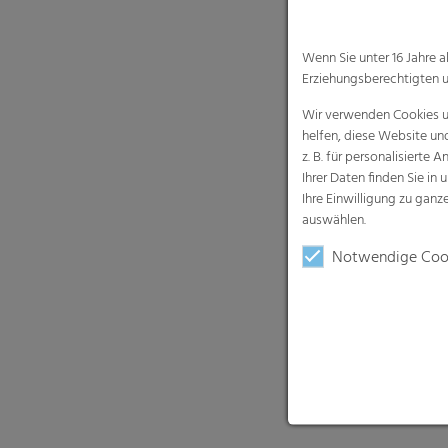
Wenn Sie unter 16 Jahre 
Erziehungsberechtigten u
Wir verwenden Cookies un
helfen, diese Website un
z. B. für personalisiert
Ihrer Daten finden Sie in 
Ihre Einwilligung zu gan
auswählen.
Notwendige Coo