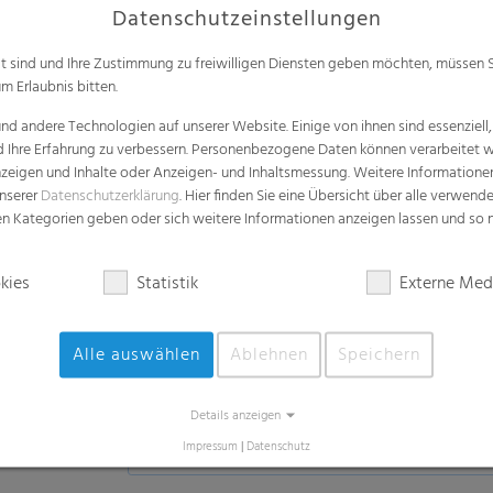
Datenschutzeinstellungen
alt sind und Ihre Zustimmung zu freiwilligen Diensten geben möchten, müssen S
m Erlaubnis bitten.
d andere Technologien auf unserer Website. Einige von ihnen sind essenziell
d Ihre Erfahrung zu verbessern. Personenbezogene Daten können verarbeitet we
e Anzeigen und Inhalte oder Anzeigen- und Inhaltsmessung. Weitere Informatio
Anwendungen
unserer
Datenschutzerklärung
. Hier finden Sie eine Übersicht über alle verwend
zen Kategorien geben oder sich weitere Informationen anzeigen lassen und so
Für den Gartengebrauch
Erde
kies
Statistik
Externe Med
(Pflanzen, Obst, Gemüse, Kräuter, Bäu
Holz
(Holzschnitzel, Holz-Pellets)
Alle auswählen
Ablehnen
Speichern
Weitere Möglichkeiten
(Kies, Steine, Substrate)
Details anzeigen
Impressum
|
Datenschutz