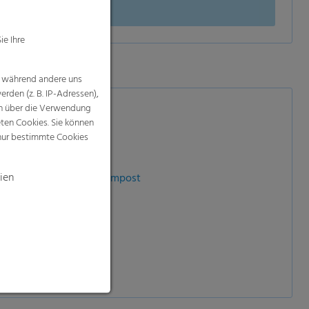
ie Ihre
, während andere uns
rden (z. B. IP-Adressen),
nen über die Verwendung
eten Cookies. Sie können
 nur bestimmte Cookies
ien
me…), Mulch, Dünger, Kompost