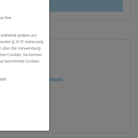
ie Ihre
, während andere uns
rden (z. B. IP-Adressen),
nen über die Verwendung
eten Cookies. Sie können
 nur bestimmte Cookies
ien
me…), Mulch, Dünger, Kompost