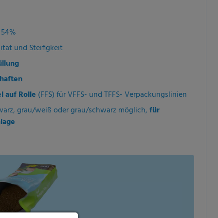
u 54%
ität und Steifigkeit
üllung
haften
l auf Rolle
(FFS) für VFFS- und TFFS- Verpackungslinien
warz, grau/weiß oder grau/schwarz möglich,
für
nlage