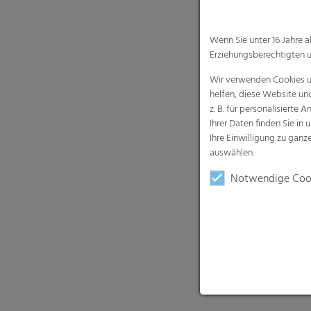
Wenn Sie unter 16 Jahre 
Erziehungsberechtigten u
Wir verwenden Cookies un
helfen, diese Website un
z. B. für personalisiert
Ihrer Daten finden Sie in 
Ihre Einwilligung zu gan
auswählen.
Notwendige Coo