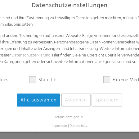
Datenschutzeinstellungen
alt sind und Ihre Zustimmung zu freiwilligen Diensten geben möchten, müssen S
m Erlaubnis bitten.
d andere Technologien auf unserer Website. Einige von ihnen sind essenziell
d Ihre Erfahrung zu verbessern. Personenbezogene Daten können verarbeitet we
e Anzeigen und Inhalte oder Anzeigen- und Inhaltsmessung. Weitere Informatio
Anwendungen
unserer
Datenschutzerklärung
. Hier finden Sie eine Übersicht über alle verwend
zen Kategorien geben oder sich weitere Informationen anzeigen lassen und so
Für den Gartengebrauch
Erde
kies
Statistik
Externe Med
(Pflanzen, Obst, Gemüse, Kräuter, Bäu
Holz
(Holzschnitzel, Holz-Pellets)
Alle auswählen
Ablehnen
Speichern
Weitere Möglichkeiten
(Kies, Steine, Substrate)
Details anzeigen
Impressum
|
Datenschutz