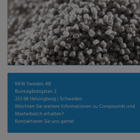
RKW Sweden AB
Bunkagårdsgatan 2
253 68 Helsingborg | Schweden
Möchten Sie weitere Informationen zu Compounds und
Masterbatch erhalten?
Kontaktieren Sie uns gerne!