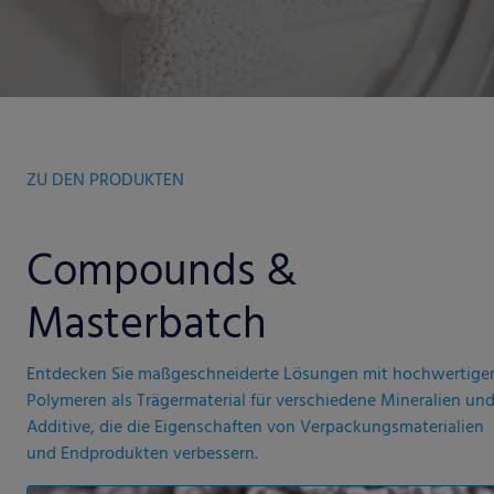
ZU DEN PRODUKTEN
Compounds &
Masterbatch
Entdecken Sie maßgeschneiderte Lösungen mit hochwertige
Polymeren als Trägermaterial für verschiedene Mineralien un
Additive, die die Eigenschaften von Verpackungsmaterialien
und Endprodukten verbessern.