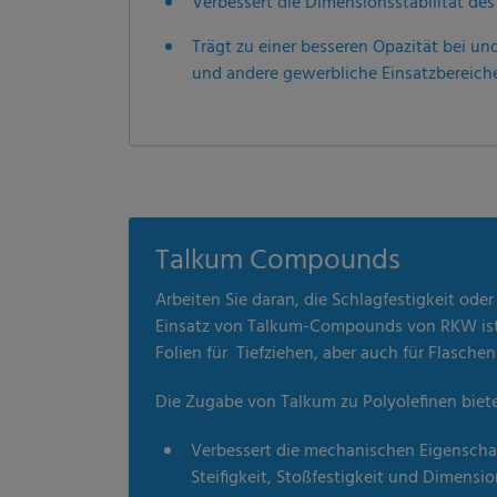
Verbessert die Dimensionsstabilität des
Trägt zu einer besseren Opazität bei u
und andere gewerbliche Einsatzbereiche
Talkum Compounds
Arbeiten Sie daran, die Schlagfestigkeit ode
Einsatz von Talkum-Compounds von RKW ist e
Folien für Tiefziehen, aber auch für Flasche
Die Zugabe von Talkum zu Polyolefinen biete
Verbessert die mechanischen Eigenschaf
Steifigkeit, Stoßfestigkeit und Dimension