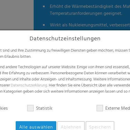
Erhöht die Wärmebeständigkeit des Ma
Temperaturanforderungen geeignet.
Wirkt als Nukleierungsmittel, verbessert
Zykluszeiten.
Datenschutzeinstellungen
Bietet bessere Verarbeitungseigenschaf
eignet sich dadurch ideal für Anwendu
alt sind und Ihre Zustimmung zu freiwilligen Diensten geben möchten, müssen S
m Erlaubnis bitten.
Konsumgüter.
d andere Technologien auf unserer Website. Einige von ihnen sind essenziell
d Ihre Erfahrung zu verbessern. Personenbezogene Daten können verarbeitet we
e Anzeigen und Inhalte oder Anzeigen- und Inhaltsmessung. Weitere Informatio
unserer
Datenschutzerklärung
. Hier finden Sie eine Übersicht über alle verwend
zen Kategorien geben oder sich weitere Informationen anzeigen lassen und so
Weißes Masterbatch
kies
Statistik
Externe Med
Weißes Masterbatch ist ein Grundpfeiler de
Alle auswählen
Ablehnen
Speichern
Masterbatch zu Polyolefinen bietet zahlreic