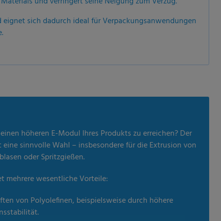
 Materials und verringert seine Neigung zum Verzug.
nd eignet sich dadurch ideal für Verpackungsanwendungen
.
r einen höheren E-Modul Ihres Produkts zu erreichen? Der
ine sinnvolle Wahl – insbesondere für die Extrusion von
nblasen oder Spritzgießen.
t mehrere wesentliche Vorteile:
ten von Polyolefinen, beispielsweise durch höhere
sstabilität.