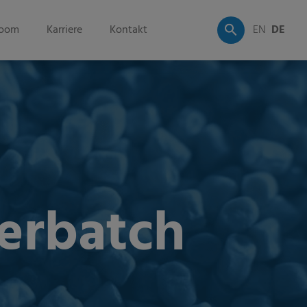
oom
Karriere
Kontakt
EN
DE
erbatch