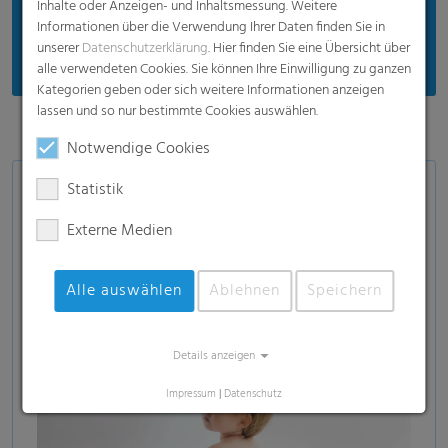
Qualität, auf die Verlass ist
Inhalte oder Anzeigen- und Inhaltsmessung. Weitere
Informationen über die Verwendung Ihrer Daten finden Sie in
Spezialisiertes Kompetenzzentrum
unserer
Datenschutzerklärung
. Hier finden Sie eine Übersicht über
alle verwendeten Cookies. Sie können Ihre Einwilligung zu ganzen
Kategorien geben oder sich weitere Informationen anzeigen
lassen und so nur bestimmte Cookies auswählen.
Notwendige Cookies
Statistik
Anwendungen
Externe Medien
Babywindeln
Inkontinenzprodukte
Alle auswählen
Ablehnen
Speichern
Damenbinden
Details anzeigen
Impressum
|
Datenschutz