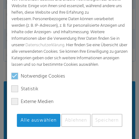
Nachhaltigkeit
Ja
Website. Einige von ihnen sind essenziell, während andere uns
helfen, diese Website und Ihre Erfahrung zu
Umweltfreundliches
Ja
verbessern. Personenbezogene Daten können verarbeitet
Material
werden (z. B. IP-Adressen), z. B. für personalisierte Anzeigen und
Inhalte oder Anzeigen- und Inhaltsmessung. Weitere
Lebensmittelgerechte
Ja
Informationen über die Verwendung Ihrer Daten finden Sie in
Verpackung
unserer
Datenschutzerklärung
. Hier finden Sie eine Übersicht über
alle verwendeten Cookies. Sie können Ihre Einwilligung zu ganzen
Made in Germany
Kategorien geben oder sich weitere Informationen anzeigen
lassen und so nur bestimmte Cookies auswählen.
Notwendige Cookies
Statistik
Vorteile
Externe Medien
Hält Lebensmittel frischer für optimale Frische.
Gefertigt aus hochwertigen Rohstoffen, bietet
Alle auswählen
Ablehnen
Speichern
höchste Kunststoffqualität für Ihre Gesundheit.
Perfekt für alle Arten von Lebensmitteln, die Sie
länger frisch halten wollen.