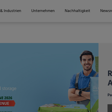
& Industrien
Unternehmen
Nachhaltigkeit
Newsr
R
A
i
G
F
u