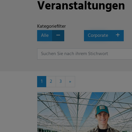
Veranstaltungen
Kategoriefilter
Alle
Corporate
1
2
3
»