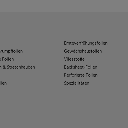
Ernteverfrühungsfolien
rumpffolien
Gewächshausfolien
 Folien
Vliesstoffe
n & Stretchhauben
Backsheet-Folien
Perforierte Folien
lien
Spezialitäten