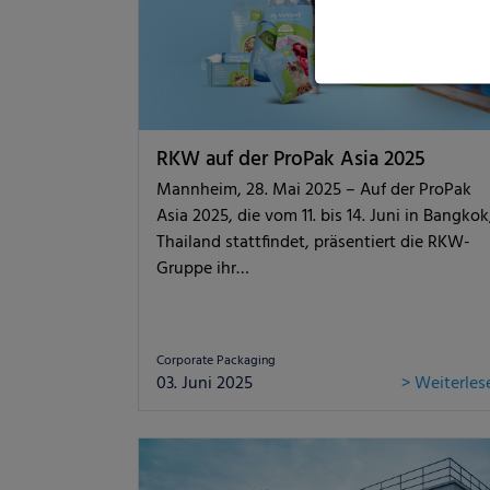
RKW auf der ProPak Asia 2025
Mannheim, 28. Mai 2025 – Auf der ProPak
Asia 2025, die vom 11. bis 14. Juni in Bangkok
Thailand stattfindet, präsentiert die RKW-
Gruppe ihr…
Corporate Packaging
03. Juni 2025
> Weiterles