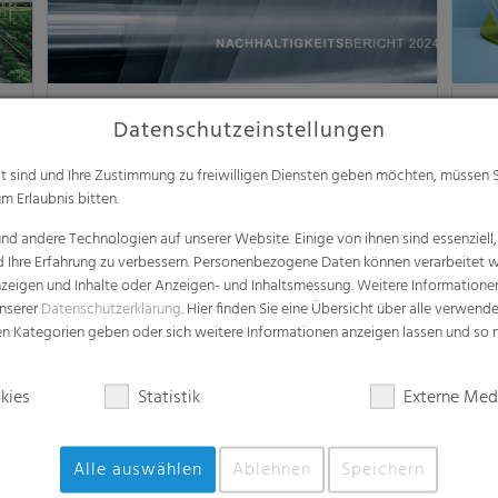
h
RKW veröffentlicht
Ei
Datenschutzeinstellungen
Nachhaltigkeitsbericht 2024
Pr
Mannheim, 22. August 2025 – Wie wird
Neu
alt sind und Ihre Zustimmung zu freiwilligen Diensten geben möchten, müssen S
s
Nachhaltigkeit konkret und wirksam? Durch
MDO
m Erlaubnis bitten.
ie
die Einbindung aller relevanten Perspektiven
26.
d andere Technologien auf unserer Website. Einige von ihnen sind essenziell
und gemeinsames…
Gen
d Ihre Erfahrung zu verbessern. Personenbezogene Daten können verarbeitet we
e Anzeigen und Inhalte oder Anzeigen- und Inhaltsmessung. Weitere Informatio
unserer
Datenschutzerklärung
. Hier finden Sie eine Übersicht über alle verwend
Corporate Nachhaltigkeit
Corp
zen Kategorien geben oder sich weitere Informationen anzeigen lassen und so
en
22. August 2025
> Weiterlesen
30.
kies
Statistik
Externe Med
Alle auswählen
Ablehnen
Speichern