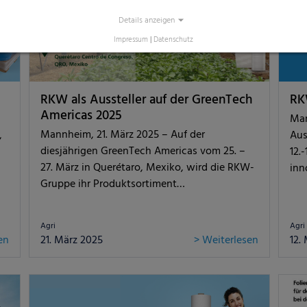
Details anzeigen
Impressum
|
Datenschutz
RKW als Aussteller auf der GreenTech
RK
Americas 2025
Man
Mannheim, 21. März 2025 – Auf der
,
Aus
diesjährigen GreenTech Americas vom 25. –
12.
27. März in Querétaro, Mexiko, wird die RKW-
inn
Gruppe ihr Produktsortiment…
Agri
Agri
en
21. März 2025
> Weiterlesen
12.