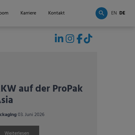
oom
Karriere
Kontakt
EN
DE
KW erstmals als
ussteller auf
nternationalen
artenbau
achmessen in Italien
nd Spanien