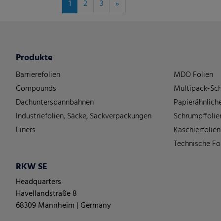
1
2
3
»
Produkte
Barrierefolien
MDO Folien
Compounds
Multipack-Sch
Dachunterspannbahnen
Papierähnliche
Industriefolien, Säcke, Sackverpackungen
Schrumpffolie
Liners
Kaschierfolien
Technische Fo
RKW SE
Headquarters
Havellandstraße 8
68309 Mannheim | Germany