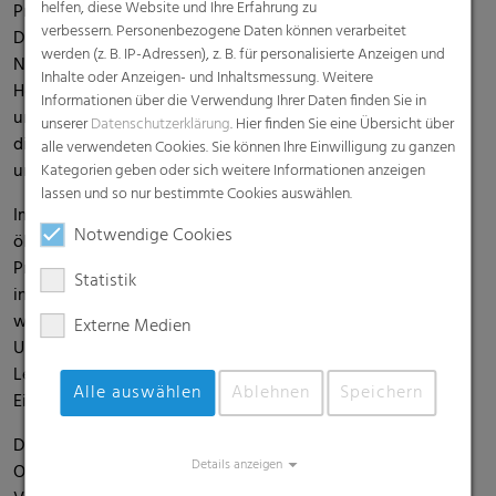
helfen, diese Website und Ihre Erfahrung zu
Protokoll Scope 1 & 2 um 50 Prozent bis 2025 zu reduzieren.
verbessern. Personenbezogene Daten können verarbeitet
Darüber hinaus erläutert der Bericht, wie wir unsere
werden (z. B. IP-Adressen), z. B. für personalisierte Anzeigen und
Nachhaltigkeitsziele, unter Berücksichtigung der
Inhalte oder Anzeigen- und Inhaltsmessung. Weitere
Herausforderungen der Kunststoffbranche erreichen wollen,
Informationen über die Verwendung Ihrer Daten finden Sie in
und innovative, nachhaltige Folienlösungen entwickeln,
unserer
Datenschutzerklärung
. Hier finden Sie eine Übersicht über
die die Nachhaltigkeitsziele unserer Kunden unterstützen
alle verwendeten Cookies. Sie können Ihre Einwilligung zu ganzen
und gleichzeitig ihre hohen Leistungserwartungen erfüllen.
Kategorien geben oder sich weitere Informationen anzeigen
lassen und so nur bestimmte Cookies auswählen.
Im Sinne der RKW-Nachhaltigkeitsziele streben wir den
Notwendige Cookies
ökologischen Fußabdruck unserer Produkte und
Produktionsprozesse kontinuierlich zu optimieren. Mit
Statistik
innovativen und nachhaltigen Produktdesigns optimieren
wir den Ressourcenverbrauch, reduzieren negative
Externe Medien
Umweltauswirkungen eines Produkts entlang seines
Lebenszyklus oder erleichtern das Recycling und den
Alle auswählen
Ablehnen
Speichern
Einsatz von Rezyklaten.
Der RKW Nachhaltigkeitsbericht steht
hier
als
Details anzeigen
Onlineversion und als PDF-Dokument zum Download zur