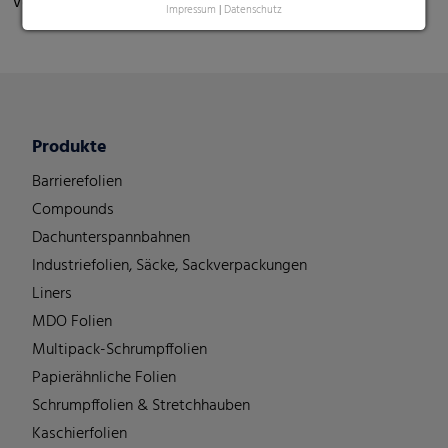
Verfügung.
Impressum
|
Datenschutz
Produkte
Barrierefolien
Compounds
Dachunterspannbahnen
Industriefolien, Säcke, Sackverpackungen
Liners
MDO Folien
Multipack-Schrumpffolien
Papierähnliche Folien
Schrumpffolien & Stretchhauben
Kaschierfolien