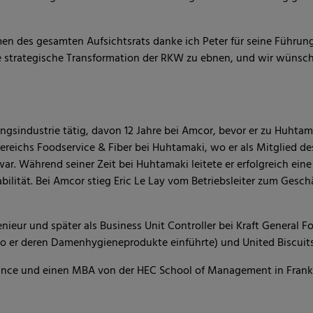
n des gesamten Aufsichtsrats danke ich Peter für seine Führungs
 strategische Transformation der RKW zu ebnen, und wir wünsche
kungsindustrie tätig, davon 12 Jahre bei Amcor, bevor er zu Huhtam
bereichs Foodservice & Fiber bei Huhtamaki, wo er als Mitglied de
ar. Während seiner Zeit bei Huhtamaki leitete er erfolgreich ein
lität. Bei Amcor stieg Eric Le Lay vom Betriebsleiter zum Gesch
nieur und später als Business Unit Controller bei Kraft General F
wo er deren Damenhygieneprodukte einführte) und United Biscuits
rance und einen MBA von der HEC School of Management in Frank