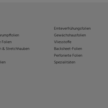
Ernteverfrühungsfolien
rumpffolien
Gewächshausfolien
 Folien
Vliesstoffe
n & Stretchhauben
Backsheet-Folien
Perforierte Folien
lien
Spezialitäten