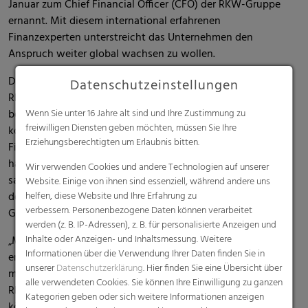
Januar zum Chief Financial Officer (CFO) der RKW-Gruppe
ernannt. Mit diesem international erfahrenen
Finanzexperten unterstreicht das Unternehmen den
Anspruch weiter global wachsen zu wollen.
Der gebürtige Italiener folgt damit auf Knud Müller, der die
Datenschutzeinstellungen
RKW-Gruppe Ende 2022 verlassen hat, um sich neuen
beruflichen Herausforderungen zuzuwenden. Corrado
Wenn Sie unter 16 Jahre alt sind und Ihre Zustimmung zu
freiwilligen Diensten geben möchten, müssen Sie Ihre
kommt von der Seves Group zur RKW. Dort war der
Erziehungsberechtigten um Erlaubnis bitten.
Finanzexperte zuletzt mehr als 10 Jahre als CFO tätig, zuvor
hatte er verschiedene Corporate Finanzfunktionen inne und
Wir verwenden Cookies und andere Technologien auf unserer
sammelte internationale Berufserfahrung unter anderem in
Website. Einige von ihnen sind essenziell, während andere uns
den Bereichen Group Accounting, Group Controlling,
helfen, diese Website und Ihre Erfahrung zu
verbessern. Personenbezogene Daten können verarbeitet
Group Treasury und IT.
werden (z. B. IP-Adressen), z. B. für personalisierte Anzeigen und
Inhalte oder Anzeigen- und Inhaltsmessung. Weitere
„Mit Corrado Piroli haben wir einen international
Informationen über die Verwendung Ihrer Daten finden Sie in
erfahrenen CFO für die RKW gewinnen können, gemeinsam
unserer
Datenschutzerklärung
. Hier finden Sie eine Übersicht über
mit ihm werden wir die zukünftigen Herausforderungen der
alle verwendeten Cookies. Sie können Ihre Einwilligung zu ganzen
RKW erfolgreich bewältigen und weiterhin wachsen
Kategorien geben oder sich weitere Informationen anzeigen
können“, sagt Peter Baumgartner, CEO der RKW-Gruppe.