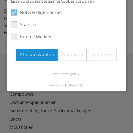
lassen und so nur bestimmte Cookies auswählen.
Der aus Parma stammende 47-jährige Corrado Piroli über
Notwendige Cookies
seine neuen Aufgaben als Finanz-Vorstand bei RKW: „Ich
Statistik
liebe Manufacturing und freue mich, die internationale
Entwicklung der RKW zu begleiten und voranzutreiben.“
Externe Medien
Alle auswählen
Ablehnen
Speichern
Details anzeigen
Produkte
Barrierefolien
Impressum
|
Datenschutz
Compounds
Dachunterspannbahnen
Industriefolien, Säcke, Sackverpackungen
Liners
MDO Folien