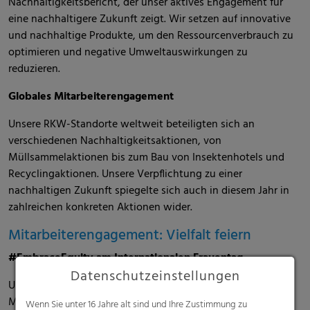
Nachhaltigkeitsbericht, der unser aktives Engagement für
eine nachhaltigere Zukunft zeigt. Wir setzen auf innovative
und nachhaltige Produkte, um den Ressourcenverbrauch zu
optimieren und negative Umweltauswirkungen zu
reduzieren.
Globales Mitarbeiterengagement
Unsere RKW-Standorte weltweit beteiligten sich an
verschiedenen Nachhaltigkeitsaktionen, von
Müllsammelaktionen bis zum Bau von Insektenhotels und
Recyclingaktionen. Unsere Verpflichtung zu einer
nachhaltigen Zukunft spiegelte sich auch in diesem Jahr in
zahlreichen konkreten Aktionen wider.
Mitarbeiterengagement: Vielfalt feiern
#EmbraceEquity am Internationalen Frauentag
Datenschutzeinstellungen
Unter dem Motto #EmbraceEquity feierten unsere
Mitarbeitenden am 8. März den Internationalen Frauentag.
Wenn Sie unter 16 Jahre alt sind und Ihre Zustimmung zu