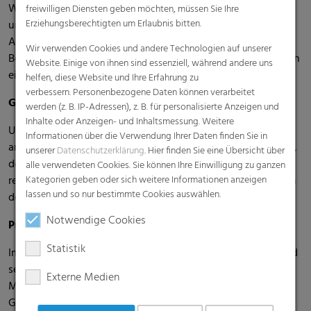
Wir bei RKW stehen dafür ein, dass Frauen eine
freiwilligen Diensten geben möchten, müssen Sie Ihre
Erziehungsberechtigten um Erlaubnis bitten.
unverzichtbare Rolle in der Gesellschaft und in der
Arbeitswelt spielen, und wir sind stolz darauf, Teil einer
Wir verwenden Cookies und andere Technologien auf unserer
Bewegung zu sein, die sich für die Gleichstellung von Frauen
Website. Einige von ihnen sind essenziell, während andere uns
einsetzt.
helfen, diese Website und Ihre Erfahrung zu
verbessern. Personenbezogene Daten können verarbeitet
Girls' und Boys' Day
werden (z. B. IP-Adressen), z. B. für personalisierte Anzeigen und
Inhalte oder Anzeigen- und Inhaltsmessung. Weitere
Unsere Standorte in Michelstadt und Echte beteiligten sich
Informationen über die Verwendung Ihrer Daten finden Sie in
am Girls' und Boys' Day – einem bundesweiten Zukunftstag,
unserer
Datenschutzerklärung
. Hier finden Sie eine Übersicht über
der Schüler:innen die Möglichkeit gibt, in Berufsfelder
alle verwendeten Cookies. Sie können Ihre Einwilligung zu ganzen
reinzuschnuppern, die traditionell von Frauen oder Männern
Kategorien geben oder sich weitere Informationen anzeigen
lassen und so nur bestimmte Cookies auswählen.
dominiert werden.
Notwendige Cookies
Pride Month
Statistik
Im Juni würdigten RKW-Mitarbeitende den Pride Month und
setzten ein Zeichen für die Rechte und Gleichstellung aller
Externe Medien
Menschen, unabhängig von Hintergrund und Orientierung.
Gemeinsam stehen wir für Toleranz, Offenheit und