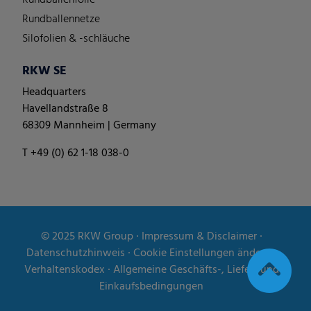
Rundballenfolie
Rundballennetze
Silofolien & -schläuche
RKW SE
Headquarters
Havellandstraße 8
68309 Mannheim | Germany
T +49 (0) 62 1-18 038-0
© 2025
RKW Group
∙
Impressum & Disclaimer
∙
Datenschutzhinweis
∙
Cookie Einstellungen ändern
∙
Verhaltenskodex
∙
Allgemeine Geschäfts-, Liefer- und
Einkaufsbedingungen