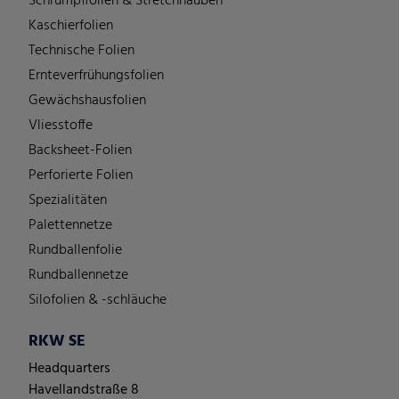
Schrumpffolien & Stretchhauben
Kaschierfolien
Technische Folien
Ernteverfrühungsfolien
Gewächshausfolien
Vliesstoffe
Backsheet-Folien
Perforierte Folien
Spezialitäten
Palettennetze
Rundballenfolie
Rundballennetze
Silofolien & -schläuche
RKW SE
Headquarters
Havellandstraße 8