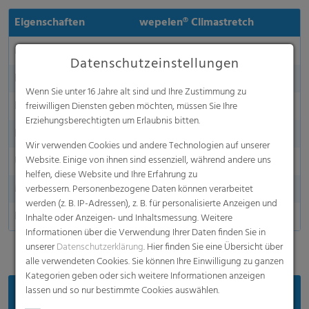
Eigenschaften
wepelen® Climastretch
Farbe
Blau
Datenschutzeinstellungen
Länge in m
100 – 1000 m aufgerollt
Wenn Sie unter 16 Jahre alt sind und Ihre Zustimmung zu
Breite in m
12,00 – 14,00 m
freiwilligen Diensten geben möchten, müssen Sie Ihre
Erziehungsberechtigten um Erlaubnis bitten.
Dicke
35 µm, 60 µm
Wir verwenden Cookies und andere Technologien auf unserer
Website. Einige von ihnen sind essenziell, während andere uns
UV-Stabilität
Ja
helfen, diese Website und Ihre Erfahrung zu
Made in Germany
verbessern. Personenbezogene Daten können verarbeitet
werden (z. B. IP-Adressen), z. B. für personalisierte Anzeigen und
Lochung
25 - 1000 Löcher/m2
Inhalte oder Anzeigen- und Inhaltsmessung. Weitere
Informationen über die Verwendung Ihrer Daten finden Sie in
unserer
Datenschutzerklärung
. Hier finden Sie eine Übersicht über
alle verwendeten Cookies. Sie können Ihre Einwilligung zu ganzen
Kategorien geben oder sich weitere Informationen anzeigen
lassen und so nur bestimmte Cookies auswählen.
Vorteile