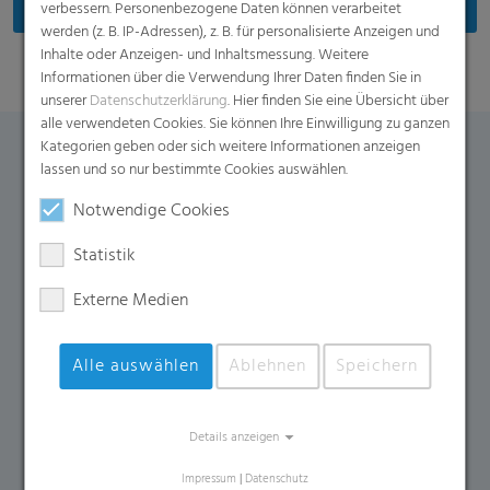
verbessern. Personenbezogene Daten können verarbeitet
werden (z. B. IP-Adressen), z. B. für personalisierte Anzeigen und
Inhalte oder Anzeigen- und Inhaltsmessung. Weitere
Informationen über die Verwendung Ihrer Daten finden Sie in
unserer
Datenschutzerklärung
. Hier finden Sie eine Übersicht über
alle verwendeten Cookies. Sie können Ihre Einwilligung zu ganzen
Kategorien geben oder sich weitere Informationen anzeigen
Kontaktformular
lassen und so nur bestimmte Cookies auswählen.
Notwendige Cookies
Falls Sie weitere Fragen zu diesem Produkt haben,
Statistik
kontaktieren Sie uns gern über dieses Formular.
Externe Medien
Name
*
E-Mail
*
Alle auswählen
Ablehnen
Speichern
Firma
Land
*
Telefonnummer
Details anzeigen
Impressum
|
Datenschutz
Ihr Anliegen
*