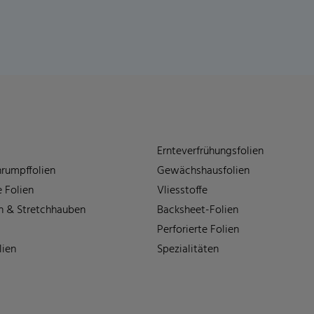
Ernteverfrühungsfolien
rumpffolien
Gewächshausfolien
 Folien
Vliesstoffe
n & Stretchhauben
Backsheet-Folien
Perforierte Folien
lien
Spezialitäten