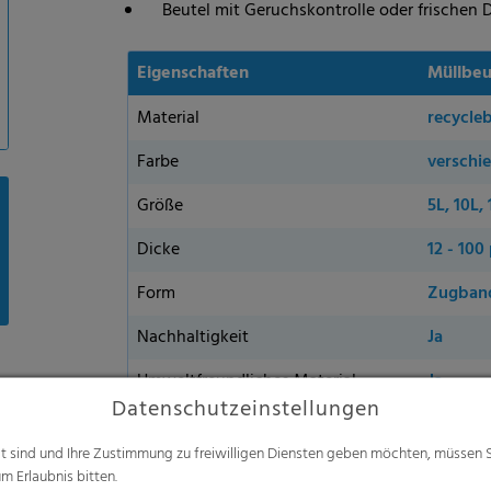
Beutel mit Geruchskontrolle oder frischen
Eigenschaften
Müllbeu
Material
recycle
Farbe
verschi
Größe
5L, 10L,
Dicke
12 - 100
Form
Zugband
Nachhaltigkeit
Ja
Umweltfreundliches Material
Ja
Datenschutzeinstellungen
Made in Germany
alt sind und Ihre Zustimmung zu freiwilligen Diensten geben möchten, müssen S
m Erlaubnis bitten.