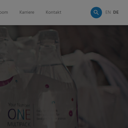
oom
Karriere
Kontakt
EN
DE