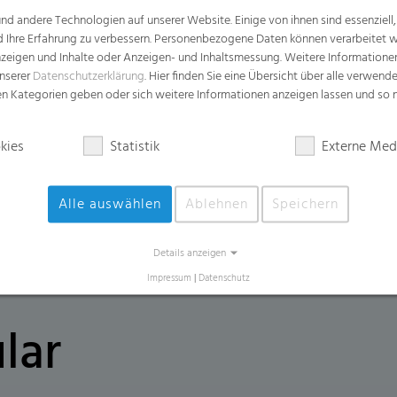
d andere Technologien auf unserer Website. Einige von ihnen sind essenziell
d Ihre Erfahrung zu verbessern. Personenbezogene Daten können verarbeitet we
Vorteile
e Anzeigen und Inhalte oder Anzeigen- und Inhaltsmessung. Weitere Informatio
unserer
Datenschutzerklärung
. Hier finden Sie eine Übersicht über alle verwend
Leicht zu öffnen, zu schließen, zu tra
zen Kategorien geben oder sich weitere Informationen anzeigen lassen und so
Verschlussbändern
Reißfest und flüssigkeitsdicht um Risse
kies
Statistik
Externe Med
Reduziert unangenehme Gerüche durch A
Alle auswählen
Ablehnen
Speichern
Details anzeigen
Impressum
|
Datenschutz
lar