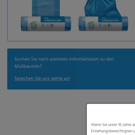
Suchen Sie nach weiteren Informationen zu den
Müllbeuteln?
Sprechen Sie uns gerne an!
Wenn Sie unter 16 Jahre 
Erziehungsberechtigten u