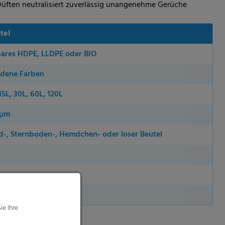
 Düften neutralisiert zuverlässig unangenehme Gerüche
tel
bares HDPE, LLDPE oder BIO
edene Farben
 15L, 30L, 60L, 120L
 µm
-, Sternboden-, Hemdchen- oder loser Beutel
ie Ihre