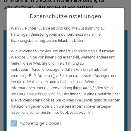
Think!Shrink ist die zukunftsorientierte Lösung für
Schrumpffolien. Alles andere ist von gestern!
Datenschutzeinstellungen
Wenn Sie unter 16 Jahre alt sind und Ihre Zustimmung zu
freiwilligen Diensten geben möchten, müssen Sie Ihre
Vorteile
Erziehungsberechtigten um Erlaubnis bitten.
Maximale Stabilität und Elastizität
Wir verwenden Cookies und andere Technologien auf unserer
Website. Einige von ihnen sind essenziell, während andere uns
Geringerer Energie- und Ressourcenverbrauch
helfen, diese Website und Ihre Erfahrung zu
Optisch brillante Paletten, keine Falten, keine
verbessern. Personenbezogene Daten können verarbeitet
werden (z. B. IP-Adressen), z. B. für personalisierte Anzeigen und
Löcher
Inhalte oder Anzeigen- und Inhaltsmessung. Weitere
Coextrudierte Trennschichtfolien für die
Informationen über die Verwendung Ihrer Daten finden Sie in
Getränkeindustrie
unserer
Datenschutzerklärung
. Hier finden Sie eine Übersicht über
alle verwendeten Cookies. Sie können Ihre Einwilligung zu ganzen
Sicherer Halt für Getränkeflaschen, ohne Haftung
Kategorien geben oder sich weitere Informationen anzeigen
am Produkt oder Beschädigung bedruckter
lassen und so nur bestimmte Cookies auswählen.
Bereiche
Notwendige Cookies