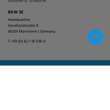
Silofolien & -schläuche
RKW SE
Headquarters
Havellandstraße 8
68309 Mannheim | Germany
T +49 (0) 62 1-18 038-0
© 2025
RKW Group
∙
Impressum & Disclaimer
∙
Datenschutzhinweis
∙
Cookie Einstellungen ändern
∙
Verhaltenskodex
∙
Allgemeine Geschäfts-, Liefer- und
Einkaufsbedingungen