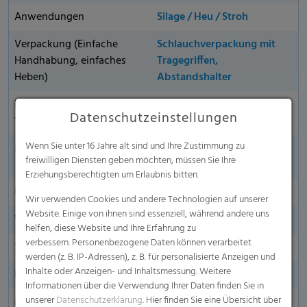
Anwendungen
Silage / Heu / Stroh
Verpackung (Einfache
Schlauchverpackung mit
Handhabung, einfaches
Tragegriffen,
Heben)
Abstandshalter
Reißkraft in kg auf Basis
270kg
Datenschutzeinstellungen
1,23 m
Wenn Sie unter 16 Jahre alt sind und Ihre Zustimmung zu
Mindestumwicklungen
Silage: 3.0* / Heu: 3.5* /
freiwilligen Diensten geben möchten, müssen Sie Ihre
Stroh: 4.0*
Erziehungsberechtigten um Erlaubnis bitten.
UV-Stabilität
12 Monate (global)
Wir verwenden Cookies und andere Technologien auf unserer
Website. Einige von ihnen sind essenziell, während andere uns
Wasserabweisend
helfen, diese Website und Ihre Erfahrung zu
verbessern. Personenbezogene Daten können verarbeitet
Seitenmarkierung
werden (z. B. IP-Adressen), z. B. für personalisierte Anzeigen und
Inhalte oder Anzeigen- und Inhaltsmessung. Weitere
Endmarkierung
Informationen über die Verwendung Ihrer Daten finden Sie in
unserer
Datenschutzerklärung
. Hier finden Sie eine Übersicht über
Made in Germany