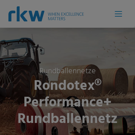
Rundballennetze
Rondotex®
Performance+
Rundballennetz