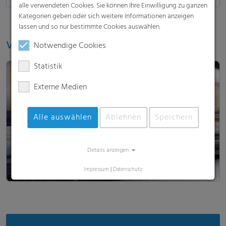
alle verwendeten Cookies. Sie können Ihre Einwilligung zu ganzen
Kategorien geben oder sich weitere Informationen anzeigen
lassen und so nur bestimmte Cookies auswählen.
Video ansehen
Notwendige Cookies
Statistik
Externe Medien
Alle auswählen
Ablehnen
Speichern
Video laden & anschauen
Details anzeigen
Impressum
|
Datenschutz