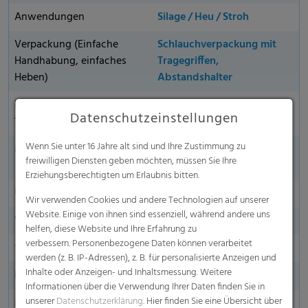
Anwendungen
Silage / Heu / Stroh
Verpackung (Einfache
Schlauchverpackung mit
Handhabung, einfaches
Tragegriffen,
Heben)
Abstandshalter
Reißkraft in kg auf Basis
270kg
Datenschutzeinstellungen
1,23 m
Wenn Sie unter 16 Jahre alt sind und Ihre Zustimmung zu
Mindestumwicklungen
Silage: 3.0* / Heu: 3.5* /
freiwilligen Diensten geben möchten, müssen Sie Ihre
Stroh: 4.0*
Erziehungsberechtigten um Erlaubnis bitten.
UV-Stabilität
12 Monate (global)
Wir verwenden Cookies und andere Technologien auf unserer
Website. Einige von ihnen sind essenziell, während andere uns
Wasserabweisend
helfen, diese Website und Ihre Erfahrung zu
verbessern. Personenbezogene Daten können verarbeitet
Seitenmarkierung
werden (z. B. IP-Adressen), z. B. für personalisierte Anzeigen und
Inhalte oder Anzeigen- und Inhaltsmessung. Weitere
Endmarkierung
Informationen über die Verwendung Ihrer Daten finden Sie in
unserer
Datenschutzerklärung
. Hier finden Sie eine Übersicht über
Made in Germany