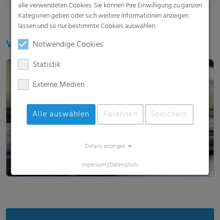
alle verwendeten Cookies. Sie können Ihre Einwilligung zu ganzen
Kategorien geben oder sich weitere Informationen anzeigen
lassen und so nur bestimmte Cookies auswählen.
Video ansehen
Notwendige Cookies
Statistik
Externe Medien
Alle auswählen
Ablehnen
Speichern
Video laden & anschauen
Details anzeigen
Impressum
|
Datenschutz