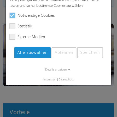
Kategorien geben oder sich weitere Informationen anzeigen
Made in Germany
lassen und so nur bestimmte Cookies auswählen.
Notwendige Cookies
Statistik
Externe Medien
Alle auswählen
Ablehnen
Speichern
Video laden & anschauen
Details anzeigen
Impressum
|
Datenschutz
Vorteile