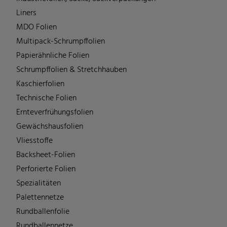
Liners
MDO Folien
Multipack-Schrumpffolien
Papierähnliche Folien
Schrumpffolien & Stretchhauben
Kaschierfolien
Technische Folien
Ernteverfrühungsfolien
Gewächshausfolien
Vliesstoffe
Backsheet-Folien
Perforierte Folien
Spezialitäten
Palettennetze
Rundballenfolie
Rundballennetze