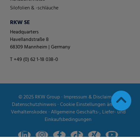
Silofolien & -schläuche
RKW SE
Headquarters
Havellandstraße 8
68309 Mannheim | Germany
T +49 (0) 62 1-18 038-0
© 2025
RKW Group
∙
Impressum & Disclaimer
∙
Datenschutzhinweis
∙
Cookie Einstellungen ändern
∙
Verhaltenskodex
∙
Allgemeine Geschäfts-, Liefer- und
Einkaufsbedingungen