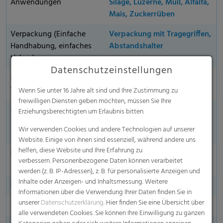
Anwendungen
Silage, Luzerne, Müll, Alfalfa,
Mais, Zuckerrüben
Verpackung (Einfache
Verpackung mit Trage­griffen,
Handhabung, einfaches
Abstandshalter
Heben)
Datenschutzeinstellungen
Reißkraft in kg auf Basis
380 kg
1,23 m
Wenn Sie unter 16 Jahre alt sind und Ihre Zustimmung zu
freiwilligen Diensten geben möchten, müssen Sie Ihre
Mindestumwicklungen
Silage, Luzerne, Müll, Alfalfa:
Erziehungsberechtigten um Erlaubnis bitten.
≥ 3.2 / Mais, Zuckerrübe: ≥
Wir verwenden Cookies und andere Technologien auf unserer
4.2
Website. Einige von ihnen sind essenziell, während andere uns
helfen, diese Website und Ihre Erfahrung zu
Kantenabdeckung
Edge-to-Edge- & Cover-
verbessern. Personenbezogene Daten können verarbeitet
Edge-Performance
werden (z. B. IP-Adressen), z. B. für personalisierte Anzeigen und
Inhalte oder Anzeigen- und Inhaltsmessung. Weitere
UV-Stabilität
nein
Informationen über die Verwendung Ihrer Daten finden Sie in
unserer
Datenschutzerklärung
. Hier finden Sie eine Übersicht über
Seitenmarkierung
alle verwendeten Cookies. Sie können Ihre Einwilligung zu ganzen