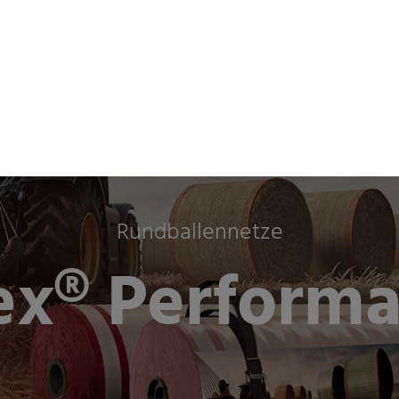
& Industrien
Unternehmen
Nachhaltigkeit
Newsr
Rundballennetze
x® Perform