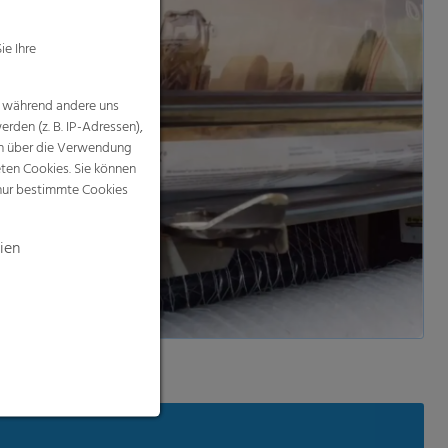
ien
 laden & anschauen