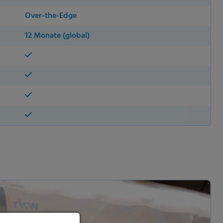
Over-the-Edge
12 Monate (global)
ie Ihre
, während andere uns
rden (z. B. IP-Adressen),
nen über die Verwendung
eten Cookies. Sie können
 nur bestimmte Cookies