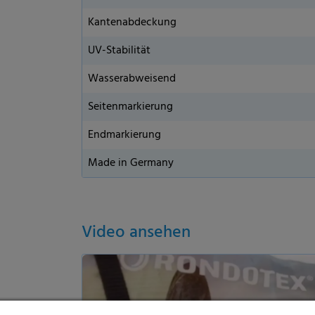
Kantenabdeckung
UV-Stabilität
Wasserabweisend
Seitenmarkierung
Endmarkierung
Made in Germany
Datenschutzeinstellungen
alt sind und Ihre Zustimmung zu freiwilligen Diensten geben möchten, müssen S
m Erlaubnis bitten.
Video ansehen
d andere Technologien auf unserer Website. Einige von ihnen sind essenziell
d Ihre Erfahrung zu verbessern. Personenbezogene Daten können verarbeitet we
e Anzeigen und Inhalte oder Anzeigen- und Inhaltsmessung. Weitere Informatio
unserer
Datenschutzerklärung
. Hier finden Sie eine Übersicht über alle verwend
zen Kategorien geben oder sich weitere Informationen anzeigen lassen und so