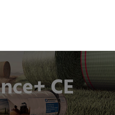
oom
Karriere
Kontakt
EN
DE
ance+ CE