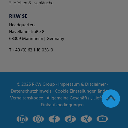
Silofolien & -schläuche
RKW SE
Headquarters
Havellandstraße 8
68309 Mannheim | Germany
T +49 (0) 62 1-18 038-0
© 2025
RKW Group
∙
Impressum & Disclaimer
∙
Datenschutzhinweis
∙
Cookie Einstellungen ändern
∙
Verhaltenskodex
∙
Allgemeine Geschäfts-, Liefer- und
Einkaufsbedingungen