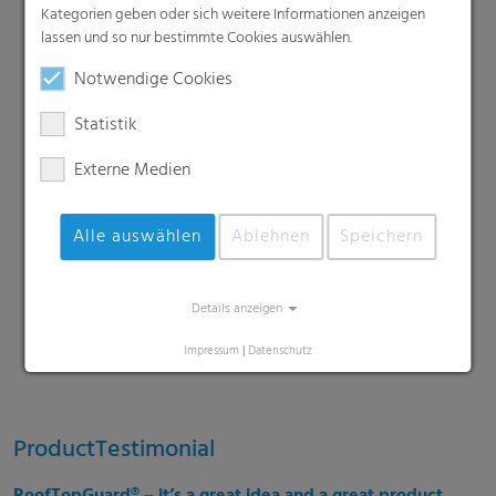
High-tech protection
Kategorien geben oder sich weitere Informationen anzeigen
lassen und so nur bestimmte Cookies auswählen.
Notwendige Cookies
Easy installation
Statistik
Lightweight
Externe Medien
Alle auswählen
Ablehnen
Speichern
Superior grip
Details anzeigen
50 Years limited warranty* (under certain
installation conditions)
Impressum
|
Datenschutz
ProductTestimonial