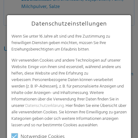
Milchpulver, Salze
Datenschutzeinstellungen
Wenn Sie unter 16 Jahre alt sind und Ihre Zustimmung zu
freiwilligen Diensten geben möchten, müssen Sie Ihre
Unschlagbare Extras
Erziehungsberechtigten um Erlaubnis bitten.
Wir verwenden Cookies und andere Technologien auf unserer
Seal+
Website. Einige von ihnen sind essenziell, während andere uns
helfen, diese Website und Ihre Erfahrung zu
Verbesserte Siegelnaht bei hoher Kontamination
verbessern. Personenbezogene Daten können verarbeitet
der Schweißbereiche
werden (z. B. IP-Adressen), z. B. für personalisierte Anzeigen und
Tight+
Inhalte oder Anzeigen- und Inhaltsmessung. Weitere
Informationen über die Verwendung Ihrer Daten finden Sie in
Zusätzliche Längsnaht zum Schutz besonders
unserer
Datenschutzerklärung
. Hier finden Sie eine Übersicht über
feiner Pulver
alle verwendeten Cookies. Sie können Ihre Einwilligung zu ganzen
Kategorien geben oder sich weitere Informationen anzeigen
Barrier+
lassen und so nur bestimmte Cookies auswählen.
Erhöhte Wasserbarriere für besonders
Notwendige Cookies