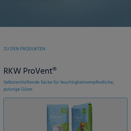
ZU DEN PRODUKTEN
RKW ProVent®
Selbstentlüftende Säcke für feuchtigkeitsempfindliche,
pulvrige Güter