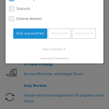
feuchtigkeitsempfindliche Güte
Statistik
Anti-Slip
Externe Medien
Zusätzliche Beschichtung für besonders
rutschfeste Oberflächen
Alle auswählen
Ablehnen
Speichern
10c Flexo Printing
Details anzeigen
Hochwertiger Druck für effektive Werbung
Impressum
|
Datenschutz
1c Flexo Printing
Kosteneffizienter, einfarbiger Druck
Easy Reclose
Wiederverschlussmöglichkeit für angebrochene
Säcke