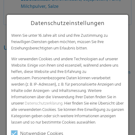
Milchpulver, Salze
Datenschutzeinstellungen
Wenn Sie unter 16 Jahre alt sind und Ihre Zustimmung zu
freiwilligen Diensten geben möchten, müssen Sie Ihre
Unschlagbare Extras
Erziehungsberechtigten um Erlaubnis bitten.
Wir verwenden Cookies und andere Technologien auf unserer
Seal+
Website. Einige von ihnen sind essenziell, während andere uns
helfen, diese Website und Ihre Erfahrung zu
Verbesserte Siegelnaht bei hoher Kontamination
verbessern. Personenbezogene Daten können verarbeitet
der Schweißbereiche
werden (z. B. IP-Adressen), z. B. für personalisierte Anzeigen und
Tight+
Inhalte oder Anzeigen- und Inhaltsmessung. Weitere
Informationen über die Verwendung Ihrer Daten finden Sie in
Zusätzliche Längsnaht zum Schutz besonders
unserer
Datenschutzerklärung
. Hier finden Sie eine Übersicht über
feiner Pulver
alle verwendeten Cookies. Sie können Ihre Einwilligung zu ganzen
Kategorien geben oder sich weitere Informationen anzeigen
Barrier+
lassen und so nur bestimmte Cookies auswählen.
Erhöhte Wasserbarriere für besonders
Notwendige Cookies