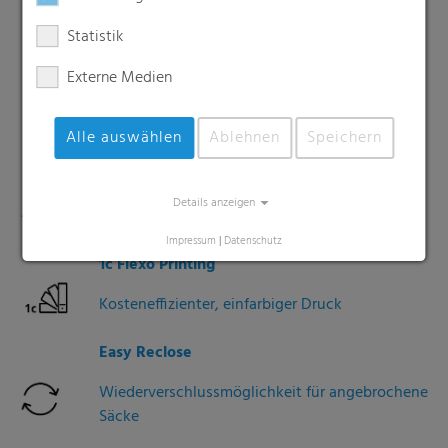
feuchtigkeitsempfindliche Güte
Statistik
Anti-Slip
Externe Medien
Zusätzliche Beschichtung für besonders
rutschfeste Oberflächen
Alle auswählen
Ablehnen
Speichern
10c Flexo Printing
Details anzeigen
Hochwertiger Druck für effektive Werbung
Impressum
|
Datenschutz
1c Flexo Printing
Kosteneffizienter, einfarbiger Druck
Easy Reclose
Wiederverschlussmöglichkeit für angebrochene
Säcke