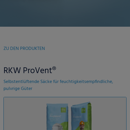
ZU DEN PRODUKTEN
RKW ProVent®
Selbstentlüftende Säcke für feuchtigkeitsempfindliche,
pulvrige Güter