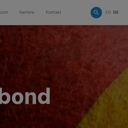
oom
Karriere
Kontakt
EN
DE
ybond