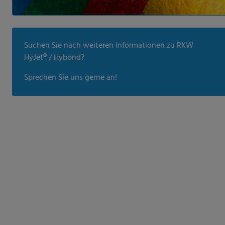
Suchen Sie nach weiteren Informationen zu RKW
HyJet® / Hybond?
Sprechen Sie uns gerne an!