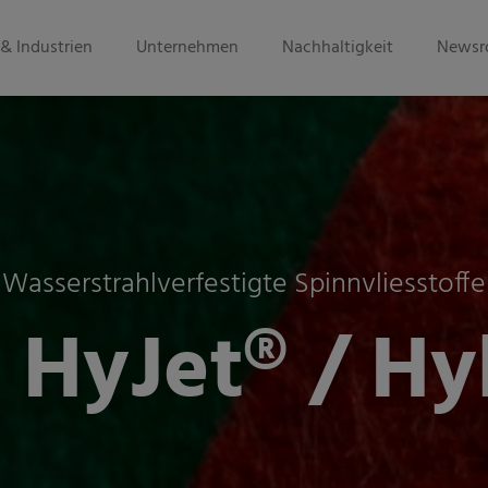
& Industrien
Unternehmen
Nachhaltigkeit
Newsr
Wasserstrahlverfestigte Spinnvliesstoffe
HyJet® / H