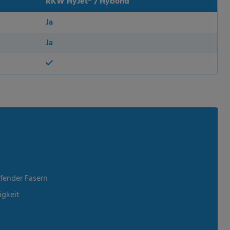
RKW HyJet® / Hybond
Ja
Ja
ufender Fasern
igkeit