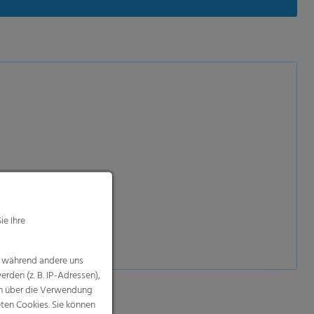
ie Ihre
, während andere uns
rden (z. B. IP-Adressen),
nen über die Verwendung
eten Cookies. Sie können