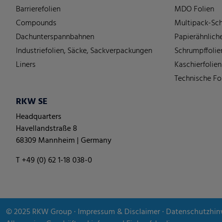
Barrierefolien
MDO Folien
Compounds
Multipack-Sch
Dachunterspannbahnen
Papierähnliche
Industriefolien, Säcke, Sackverpackungen
Schrumpffolie
Liners
Kaschierfolien
Technische Fo
RKW SE
Headquarters
Havellandstraße 8
68309 Mannheim | Germany
T +49 (0) 62 1-18 038-0
© 2025
RKW Group
∙
Impressum & Disclaimer
∙
Datenschutzhin