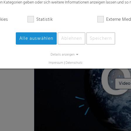
Erfahren Sie mehr über das RKW
zen Kategorien geben oder sich weitere Informationen anzeigen lassen und so
Folienlösungen
kies
Statistik
Externe Med
Alle auswählen
Ablehnen
Speichern
Details anzeigen
Impressum
|
Datenschutz
Video