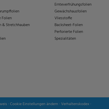
Ernteverfrühungsfolien
rumpffolien
Gewächshausfolien
 Folien
Vliesstoffe
n & Stretchhauben
Backsheet-Folien
Perforierte Folien
lien
Spezialitäten
weis
∙
Cookie Einstellungen ändern
∙
Verhaltenskodex
∙