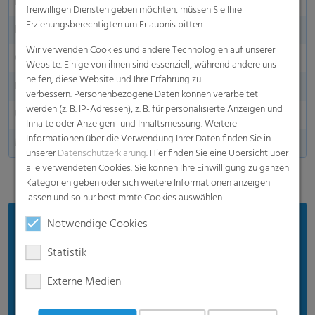
Länge in m
250 m, 500 m
freiwilligen Diensten geben möchten, müssen Sie Ihre
Erziehungsberechtigten um Erlaubnis bitten.
Breite in m
10,20 m - 17,50 m*
Wir verwenden Cookies und andere Technologien auf unserer
Gewicht
19 g, 23 g, 30 g
Website. Einige von ihnen sind essenziell, während andere uns
helfen, diese Website und Ihre Erfahrung zu
Nachhaltigkeit
Ja
verbessern. Personenbezogene Daten können verarbeitet
werden (z. B. IP-Adressen), z. B. für personalisierte Anzeigen und
UV-Stabilität
Ja
Inhalte oder Anzeigen- und Inhaltsmessung. Weitere
Informationen über die Verwendung Ihrer Daten finden Sie in
Made in Germany
unserer
Datenschutzerklärung
. Hier finden Sie eine Übersicht über
alle verwendeten Cookies. Sie können Ihre Einwilligung zu ganzen
Kategorien geben oder sich weitere Informationen anzeigen
lassen und so nur bestimmte Cookies auswählen.
Notwendige Cookies
Vorteile
Extrem zuverlässig mit bis zu 50 % höherer
Statistik
Reißfestigkeit*
Externe Medien
Langlebig & wiederverwendbar durch die
einzigartige Schlaufenstruktur