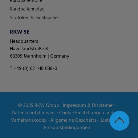
Rundballenfolie
Rundballennetze
Silofolien & -schläuche
RKW SE
Headquarters
Havellandstraße 8
68309 Mannheim | Germany
T +49 (0) 62 1-18 038-0
© 2025
RKW Group
∙
Impressum & Disclaimer
∙
Datenschutzhinweis
∙
Cookie Einstellungen ändern
∙
Verhaltenskodex
∙
Allgemeine Geschäfts-, Liefer- und
Einkaufsbedingungen