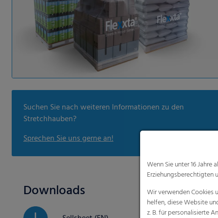
Suchen Sie nach weiteren Informationen zu den
Stretchhauben?
Sprechen Sie uns gerne an!
Wenn Sie unter 16 Jahre 
Erziehungsberechtigten u
Downloads
Wir verwenden Cookies un
helfen, diese Website un
z. B. für personalisiert