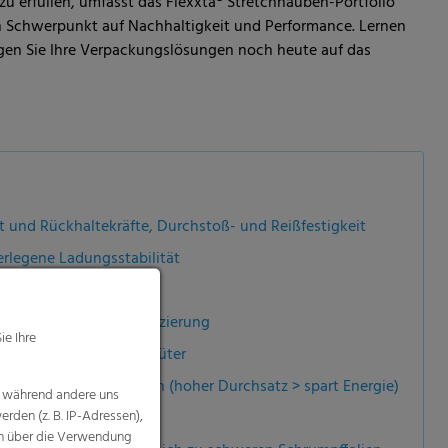
u erfüllen, umfasst das Flexxta® Stretchhauben-Portfolio
n Schwerpunkt auf Nachhaltigkeit und Performance. Lernen
ngen Sie Ihre Verpackungslösungen noch heute auf das
t und Rückhaltekräfte, Durchstoß- und Reißfestigkeit
rlegene Ladungsstabilität
t und RecyClass®-Zertifizierung
ie Ihre
nregelmäßig geformte Güter
en Haubenstretchanlagen (hoher Durchsatz > spart Energie)
, während andere uns
rden (z. B. IP-Adressen),
nen über die Verwendung