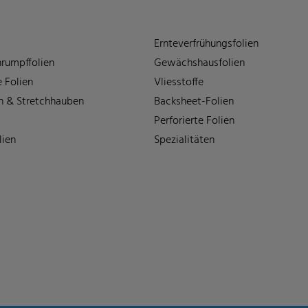
Ernteverfrühungsfolien
rumpffolien
Gewächshausfolien
 Folien
Vliesstoffe
n & Stretchhauben
Backsheet-Folien
Perforierte Folien
lien
Spezialitäten