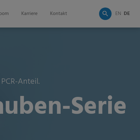
oom
Karriere
Kontakt
EN
DE
 PCR-Anteil.
auben-Serie