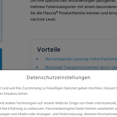
Um Ihre spezifischen Anforderungen passgenau z
mehrere Folienkategorien mit einem besondere
Sie die Flexxta® Produktfamilie kennen und bri
nächste Level.
Vorteile
Hervorragende Leistung: hohe Elastizitä
Maximale Transportsicherheit durch übe
Hervorragender Produktschutz
Datenschutzeinstellungen
Erhältlich mit bis 35 % recyceltem Inhal
alt sind und Ihre Zustimmung zu freiwilligen Diensten geben möchten, müssen S
Geeignet für scharfkantige und/oder u
m Erlaubnis bitten.
Hervorragende Verarbeitbarkeit auf all
d andere Technologien auf unserer Website. Einige von ihnen sind essenziell
d Ihre Erfahrung zu verbessern. Personenbezogene Daten können verarbeitet we
Recyclingfähiges Monomaterial
e Anzeigen und Inhalte oder Anzeigen- und Inhaltsmessung. Weitere Informatio