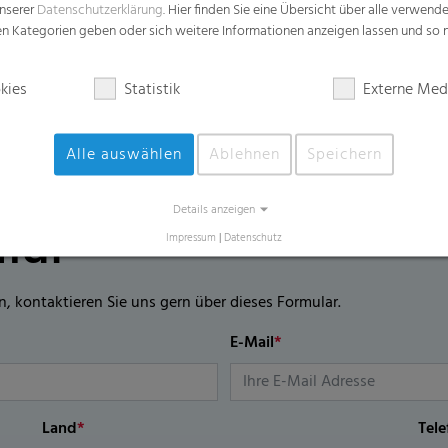
Bis zu 40% weniger Gewicht pro Verpac
unserer
Datenschutzerklärung
. Hier finden Sie eine Übersicht über alle verwend
zen Kategorien geben oder sich weitere Informationen anzeigen lassen und so
Kann an wechselnde Wetterbedingung
kies
Statistik
Externe Med
Alle auswählen
Ablehnen
Speichern
Details anzeigen
lar
Impressum
|
Datenschutz
n, kontaktieren Sie uns gern über dieses Formular.
E-Mail
*
Land
*
Tel