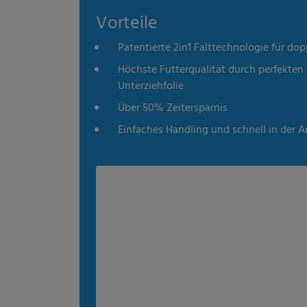
Vorteile
kies
Statistik
Externe Med
Patentierte 2in1 Falttechnologie für do
Höchste Futterqualität durch perfekten S
Alle auswählen
Ablehnen
Speichern
Unterziehfolie
Über 50% Zeitersparnis
Details anzeigen
Einfaches Handling und schnell in der
Impressum
|
Datenschutz