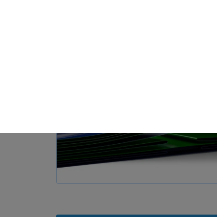
Video
Datenschutzeinstellungen
alt sind und Ihre Zustimmung zu freiwilligen Diensten geben möchten, müssen S
m Erlaubnis bitten.
d andere Technologien auf unserer Website. Einige von ihnen sind essenziell
d Ihre Erfahrung zu verbessern. Personenbezogene Daten können verarbeitet we
e Anzeigen und Inhalte oder Anzeigen- und Inhaltsmessung. Weitere Informatio
unserer
Datenschutzerklärung
. Hier finden Sie eine Übersicht über alle verwend
zen Kategorien geben oder sich weitere Informationen anzeigen lassen und so