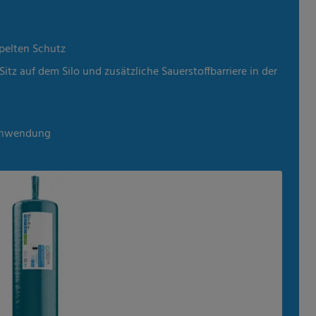
ien
ppelten Schutz
itz auf dem Silo und zusätzliche Sauerstoffbarriere in der
 Anwendung