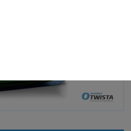
 laden & anschauen
ie Ihre
, während andere uns
rden (z. B. IP-Adressen),
nen über die Verwendung
eten Cookies. Sie können
 nur bestimmte Cookies