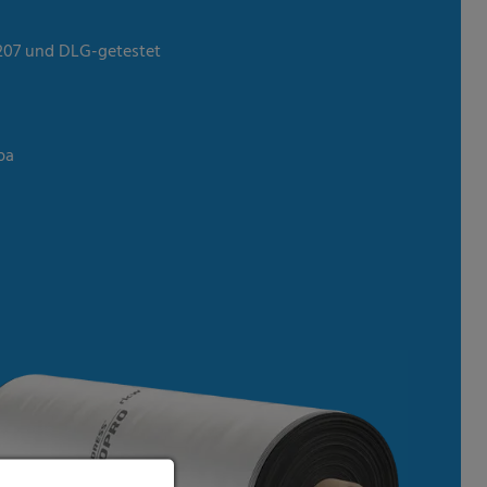
nen über die Verwendung
eten Cookies. Sie können
 nur bestimmte Cookies
3207 und DLG-getestet
ien
pa