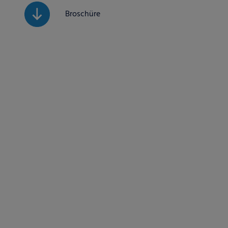
Broschüre
Wenn Sie unter 16 Jahre 
Erziehungsberechtigten u
Wir verwenden Cookies un
helfen, diese Website un