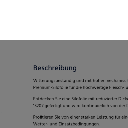
Beschreibung
Witterungsbeständig und mit hoher mechanischer
Premium-Silofolie für die hochwertige Fleisch-
Entdecken Sie eine Silofolie mit reduzierter Dic
13207 gefertigt und wird kontinuierlich von der
Profitieren Sie von einer starken Leistung für e
Wetter- und Einsatzbedingungen.