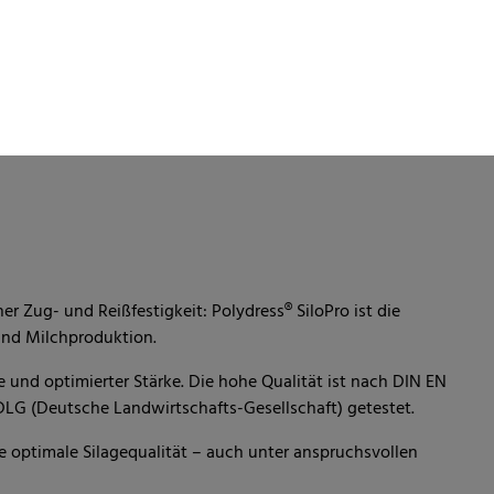
 Zug- und Reißfestigkeit: Polydress® SiloPro ist die
 und Milchproduktion.
ke und optimierter Stärke. Die hohe Qualität ist nach DIN EN
 DLG (Deutsche Landwirtschafts-Gesellschaft) getestet.
ine optimale Silagequalität – auch unter anspruchsvollen