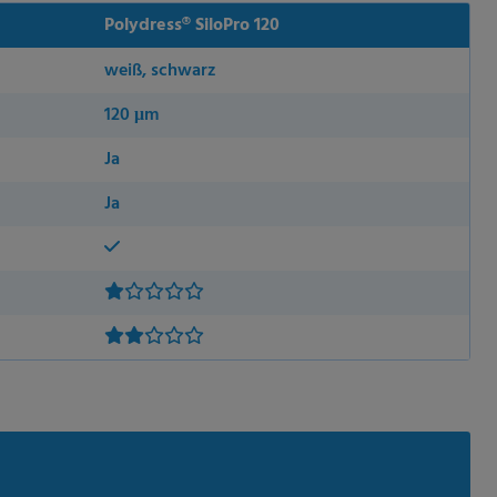
Polydress® SiloPro 120
weiß, schwarz
120 μm
Ja
Ja
ie Ihre
, während andere uns
rden (z. B. IP-Adressen),