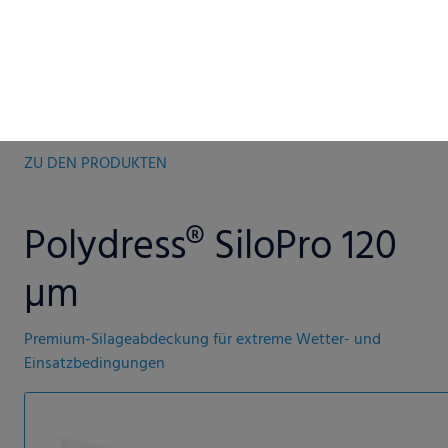
ZU DEN PRODUKTEN
Polydress® SiloPro 120
µm
Premium-Silageabdeckung für extreme Wetter- und
Einsatzbedingungen