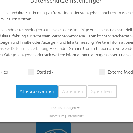
Premium-Abdeckung für ex
hohen mechanischen Zug- 