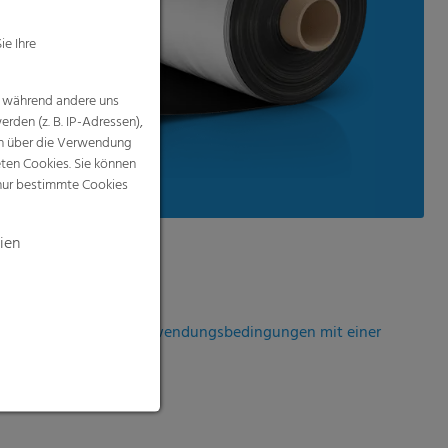
treme Wetter- und Anwendungsbe­din­gungen mit einer
und Reißeigenschaft