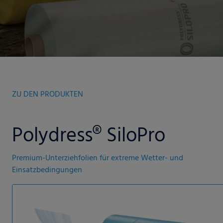
ZU DEN PRODUKTEN
Polydress® SiloPro
Premium-Unterziehfolien für extreme Wetter- und
Einsatzbedingungen