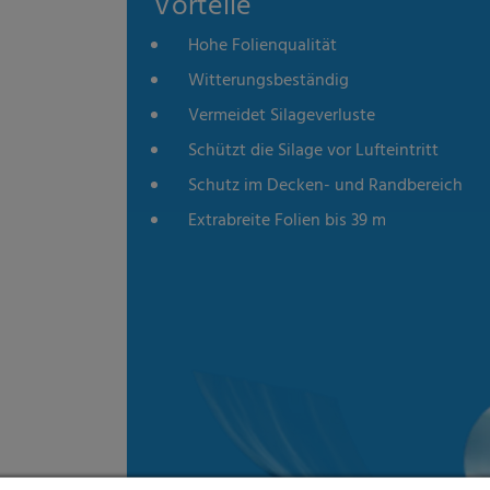
Hohe Folienqualität
Witterungsbeständig
Vermeidet Silageverluste
Schützt die Silage vor Lufteintritt
Schutz im Decken- und Randbereich
Extrabreite Folien bis 39 m
Datenschutzeinstellungen
alt sind und Ihre Zustimmung zu freiwilligen Diensten geben möchten, müssen S
m Erlaubnis bitten.
d andere Technologien auf unserer Website. Einige von ihnen sind essenziell
d Ihre Erfahrung zu verbessern. Personenbezogene Daten können verarbeitet we
e Anzeigen und Inhalte oder Anzeigen- und Inhaltsmessung. Weitere Informatio
unserer
Datenschutzerklärung
. Hier finden Sie eine Übersicht über alle verwend
zen Kategorien geben oder sich weitere Informationen anzeigen lassen und so