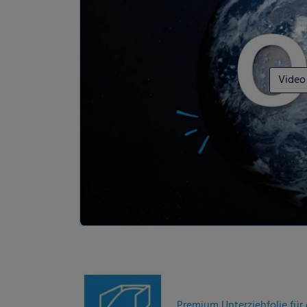
Video
Premium Unterziehfolie fü
mechanischer Zug- und Reiß