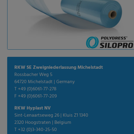
RKW SE Zweigniederlassung Michelstadt
Rossbacher Weg 5
64720 Michelstadt | Germany
T +49 (0)6061-77-278
F +49 (0)6061-77-209
RKW Hyplast NV
Sint-Lenaartseweg 26 | Kluis Z1 1340
2320 Hoogstraten | Belgium
T +32 (0)3-340-25-50
F +32 (0)3-314-23-72