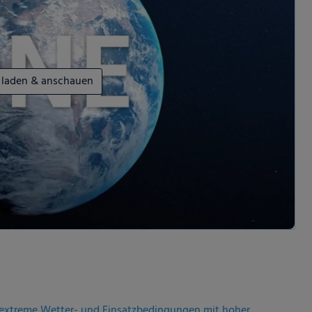
 laden & anschauen
r extreme Wetter- und Einsatzbedingungen mit hoher
festigkeit