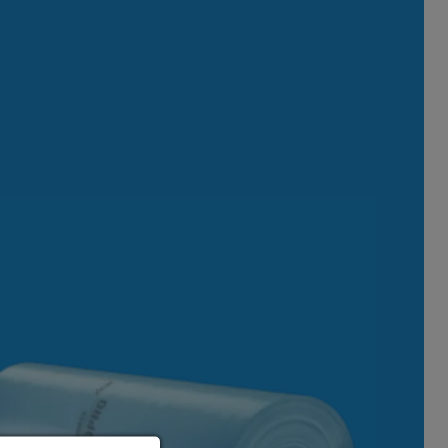
ie Ihre
, während andere uns
rden (z. B. IP-Adressen),
nen über die Verwendung
eten Cookies. Sie können
 nur bestimmte Cookies