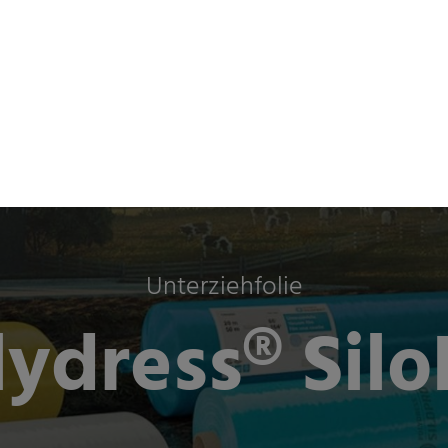
& Industrien
Unternehmen
Nachhaltigkeit
Newsr
Unterziehfolie
lydress® Silo