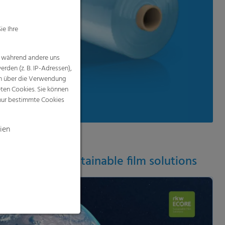
ien
 label for sustainable film solutions