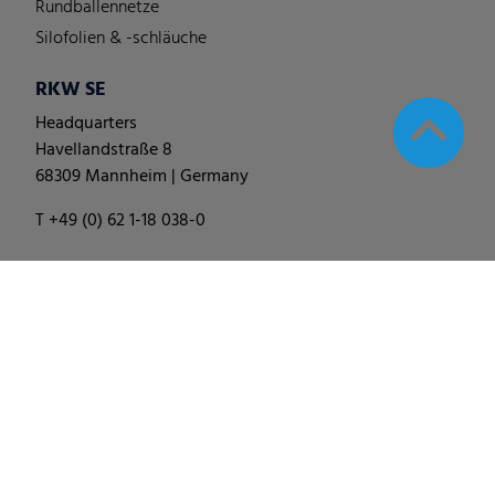
Rundballennetze
Silofolien & -schläuche
RKW SE
Headquarters
Havellandstraße 8
68309 Mannheim | Germany
T +49 (0) 62 1-18 038-0
© 2025
RKW Group
∙
Impressum & Disclaimer
∙
Datenschutzhinweis
∙
Cookie Einstellungen ändern
∙
Verhaltenskodex
∙
Allgemeine Geschäfts-, Liefer- und
Einkaufsbedingungen