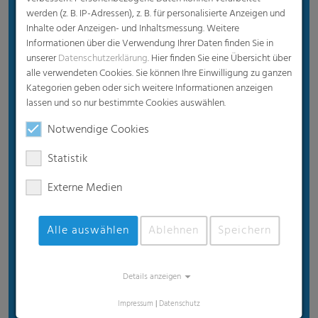
Vorteile
werden (z. B. IP-Adressen), z. B. für personalisierte Anzeigen und
Inhalte oder Anzeigen- und Inhaltsmessung. Weitere
Optimale Silageergebnisse
Informationen über die Verwendung Ihrer Daten finden Sie in
Hohe Qualität, gefertigt nach DIN EN 13207 und
unserer
Datenschutzerklärung
. Hier finden Sie eine Übersicht über
alle verwendeten Cookies. Sie können Ihre Einwilligung zu ganzen
DLG-getestet
Kategorien geben oder sich weitere Informationen anzeigen
Witterungsbeständig
lassen und so nur bestimmte Cookies auswählen.
Reduzierte Dicke
Notwendige Cookies
15-monatige UV-Stabilität in Mitteleuropa
Statistik
Externe Medien
Alle auswählen
Ablehnen
Speichern
Details anzeigen
Impressum
|
Datenschutz