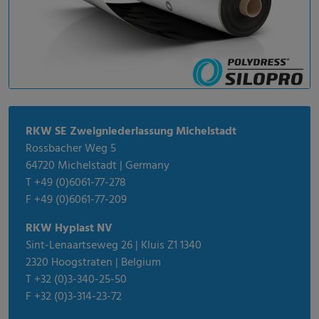
RKW SE Zweigniederlassung Michelstadt
Rossbacher Weg 5
64720 Michelstadt | Germany
T +49 (0)6061-77-278
F +49 (0)6061-77-209
RKW Hyplast NV
Sint-Lenaartseweg 26 | Kluis Z1 1340
2320 Hoogstraten | Belgium
T +32 (0)3-340-25-50
F +32 (0)3-314-23-72