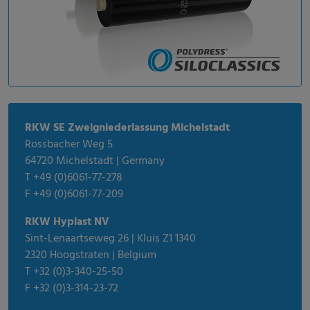
RKW SE Zweigniederlassung Michelstadt
Rossbacher Weg 5
64720 Michelstadt | Germany
T +49 (0)6061-77-278
F +49 (0)6061-77-209
RKW Hyplast NV
Sint-Lenaartseweg 26 | Kluis Z1 1340
2320 Hoogstraten | Belgium
T +32 (0)3-340-25-50
F +32 (0)3-314-23-72