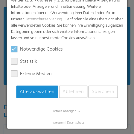
werden (z. B. IP-Adressen), z. B. für personalisierte Anzeigen und
Inhalte oder Anzeigen- und Inhaltsmessung. Weitere
Informationen über die Verwendung Ihrer Daten finden Sie in
Vorteile
unserer
Datenschutzerklärung
. Hier finden Sie eine Übersicht über
alle verwendeten Cookies. Sie können Ihre Einwilligung zu ganzen
Bewährte Produktqualität
Kategorien geben oder sich weitere Informationen anzeigen
Schützt Silos und Silage
lassen und so nur bestimmte Cookies auswählen.
Effizienter Preis
Notwendige Cookies
Geeignet für moderates Wetter
Statistik
Empfohlen für moderate Einsatzbedingungen
Externe Medien
Alle auswählen
Ablehnen
Speichern
Erfahren Sie mehr über das RKW ECORE
Details anzeigen
Label für nachhaltige Folienlösungen
Impressum
|
Datenschutz