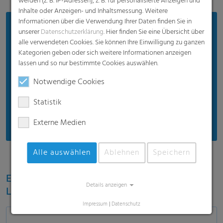
werden (z. B. IP-Adressen), z. B. für personalisierte Anzeigen und
Inhalte oder Anzeigen- und Inhaltsmessung. Weitere
Informationen über die Verwendung Ihrer Daten finden Sie in
Vorteile
unserer
Datenschutzerklärung
. Hier finden Sie eine Übersicht über
alle verwendeten Cookies. Sie können Ihre Einwilligung zu ganzen
Bewährte Produktqualität
Kategorien geben oder sich weitere Informationen anzeigen
Schützt Silos und Silage
lassen und so nur bestimmte Cookies auswählen.
Effizienter Preis
Notwendige Cookies
Geeignet für moderates Wetter
Statistik
Empfohlen für moderate Einsatzbedingungen
Externe Medien
Alle auswählen
Ablehnen
Speichern
Erfahren Sie mehr über das RKW ECORE
Details anzeigen
Label für nachhaltige Folienlösungen
Impressum
|
Datenschutz