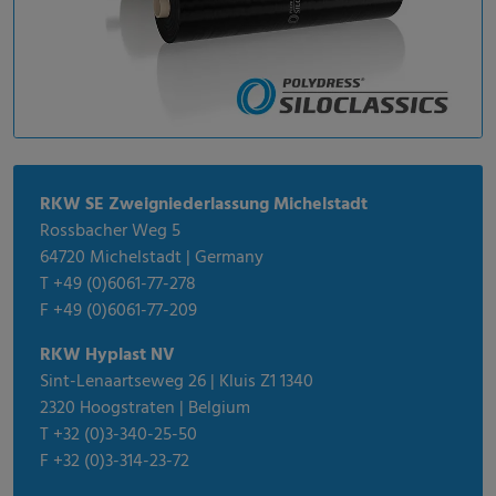
RKW SE Zweigniederlassung Michelstadt
Rossbacher Weg 5
64720 Michelstadt | Germany
T +49 (0)6061-77-278
F +49 (0)6061-77-209
RKW Hyplast NV
Sint-Lenaartseweg 26 | Kluis Z1 1340
2320 Hoogstraten | Belgium
T +32 (0)3-340-25-50
F +32 (0)3-314-23-72