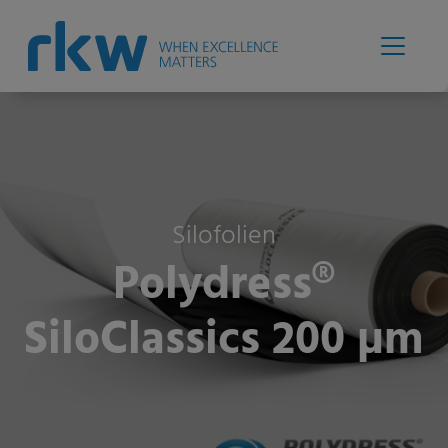
Silofolien
Polydress®
SiloClassics 200 µm