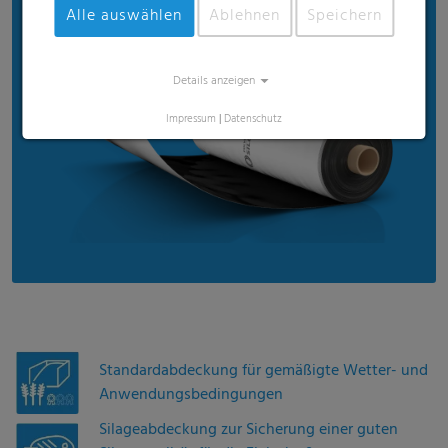
Alle auswählen
Ablehnen
Speichern
Details anzeigen
Impressum
|
Datenschutz
Standardabdeckung für gemäßigte Wetter- und
Anwendungsbedingungen
Silageabdeckung zur Sicherung einer guten