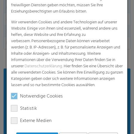
freiwilligen Diensten geben möchten, müssen Sie Ihre
Material
Erziehungsberechtigten um Erlaubnis bitten.
Made in Germany
Wir verwenden Cookies und andere Technologien auf unserer
Website. Einige von ihnen sind essenziell, während andere uns
Sauerstoffdurchlässigkeit
helfen, diese Website und Ihre Erfahrung zu
verbessern. Personenbezogene Daten können verarbeitet
Dart Drop
werden (z. B. IP-Adressen), z. B. für personalisierte Anzeigen und
Inhalte oder Anzeigen- und Inhaltsmessung. Weitere
Informationen über die Verwendung Ihrer Daten finden Sie in
unserer
Datenschutzerklärung
. Hier finden Sie eine Übersicht über
alle verwendeten Cookies. Sie können Ihre Einwilligung zu ganzen
Vorteile
Kategorien geben oder sich weitere Informationen anzeigen
lassen und so nur bestimmte Cookies auswählen.
Bewährte Produktqualität
Notwendige Cookies
Gewährleistet eine gute Silagequalität
Statistik
Effizienter Preis
Geeignet für moderates Wetter
Externe Medien
Empfohlen für moderate Einsatzbedingungen