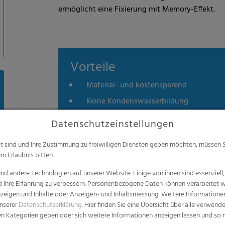
ermöglicht eine Fixierung mit Memory-Effekt.
Vorteile
Material- und kostensparend
Keine Kondenswasserbildung
Schnelle Kühlung und Frostung
Datenschutzeinstellungen
UV-Schutz
alt sind und Ihre Zustimmung zu freiwilligen Diensten geben möchten, müssen S
Gleichmäßige Qualität mit Reißkraft bis
m Erlaubnis bitten.
Per Hand oder maschinell anwendbar
d andere Technologien auf unserer Website. Einige von ihnen sind essenziell
d Ihre Erfahrung zu verbessern. Personenbezogene Daten können verarbeitet we
e Anzeigen und Inhalte oder Anzeigen- und Inhaltsmessung. Weitere Informatio
unserer
Datenschutzerklärung
. Hier finden Sie eine Übersicht über alle verwend
zen Kategorien geben oder sich weitere Informationen anzeigen lassen und so