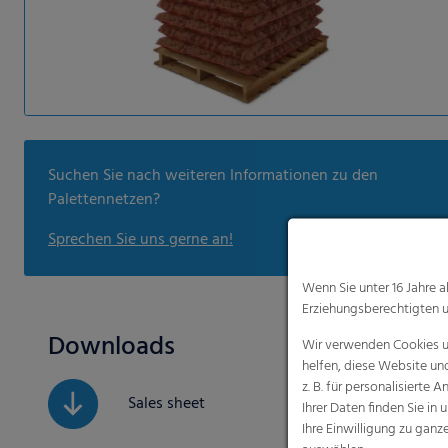
Suchen Sie nach weiteren Informationen zu den
Palettennetzen?
Sprechen Sie uns gerne an!
Wenn Sie unter 16 Jahre 
Erziehungsberechtigten u
Downloads
Wir verwenden Cookies un
helfen, diese Website un
z. B. für personalisiert
Sales sheet
Ihrer Daten finden Sie in 
Ihre Einwilligung zu gan