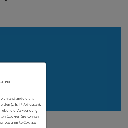
ie Ihre
 750 N
, während andere uns
rden (z. B. IP-Adressen),
nen über die Verwendung
eten Cookies. Sie können
 nur bestimmte Cookies