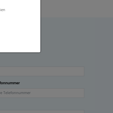
ien
efonnummer