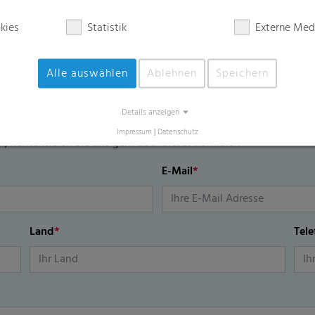
kies
Statistik
Externe Med
Alle auswählen
Ablehnen
Speichern
lar
Details anzeigen
Impressum
|
Datenschutz
n, kontaktieren Sie uns gern über dieses Formular.
E-Mail
*
Land
*
Tel