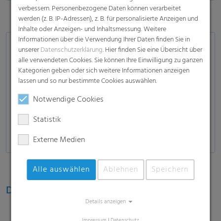
verbessern. Personenbezogene Daten können verarbeitet
werden (z. B. IP-Adressen), z. B. für personalisierte Anzeigen und
Inhalte oder Anzeigen- und Inhaltsmessung. Weitere
Informationen über die Verwendung Ihrer Daten finden Sie in
Anwendungsbereiche
unserer
Datenschutzerklärung
. Hier finden Sie eine Übersicht über
alle verwendeten Cookies. Sie können Ihre Einwilligung zu ganzen
Getränke:
PET Flaschen, Dosen, Glasflaschen
Kategorien geben oder sich weitere Informationen anzeigen
lassen und so nur bestimmte Cookies auswählen.
Lebensmittel & Non-Food:
Blechdosen,
Kunststoffbehälter
Notwendige Cookies
Molkereiprodukte:
HDPE-Flaschen und PET-
Statistik
Flaschen, Tetra Pak-Bricks
Externe Medien
Alle auswählen
Ablehnen
Speichern
Diverse Packformate und -größen
Details anzeigen
Mini Packs
Impressum
|
Datenschutz