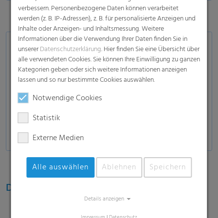
verbessern. Personenbezogene Daten können verarbeitet
werden (z. B. IP-Adressen), z. B. für personalisierte Anzeigen und
Inhalte oder Anzeigen- und Inhaltsmessung. Weitere
Informationen über die Verwendung Ihrer Daten finden Sie in
Anwendungsbereiche
unserer
Datenschutzerklärung
. Hier finden Sie eine Übersicht über
alle verwendeten Cookies. Sie können Ihre Einwilligung zu ganzen
Getränke:
PET Flaschen, Dosen, Glasflaschen
Kategorien geben oder sich weitere Informationen anzeigen
lassen und so nur bestimmte Cookies auswählen.
Lebensmittel & Non-Food:
Blechdosen,
Kunststoffbehälter
Notwendige Cookies
Molkereiprodukte:
HDPE-Flaschen und PET-
Statistik
Flaschen, Tetra Pak-Bricks
Externe Medien
Alle auswählen
Ablehnen
Speichern
Diverse Packformate und -größen
Details anzeigen
Mini Packs
Impressum
|
Datenschutz