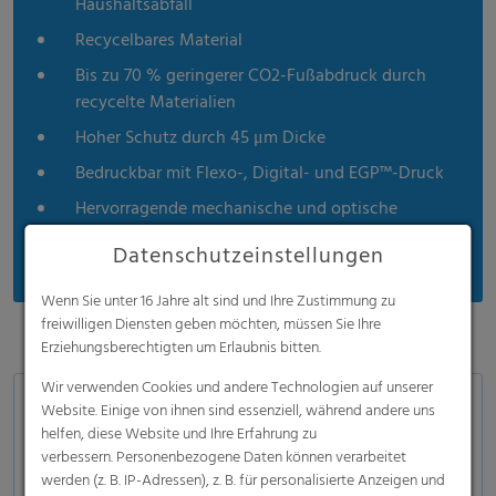
Haushaltsabfall
Recycelbares Material
Bis zu 70 % geringerer CO2-Fußabdruck durch
recycelte Materialien
Hoher Schutz durch 45 μm Dicke
Bedruckbar mit Flexo-, Digital- und EGP™-Druck
Hervorragende mechanische und optische
Eigenschaften
Datenschutzeinstellungen
Wenn Sie unter 16 Jahre alt sind und Ihre Zustimmung zu
freiwilligen Diensten geben möchten, müssen Sie Ihre
Erziehungsberechtigten um Erlaubnis bitten.
Wir verwenden Cookies und andere Technologien auf unserer
Anwendungsbereiche
Website. Einige von ihnen sind essenziell, während andere uns
helfen, diese Website und Ihre Erfahrung zu
Getränke:
PET-Flaschen, Dosen, Glasflaschen
verbessern. Personenbezogene Daten können verarbeitet
werden (z. B. IP-Adressen), z. B. für personalisierte Anzeigen und
Lebensmittel und Non-Food:
Blechdosen,