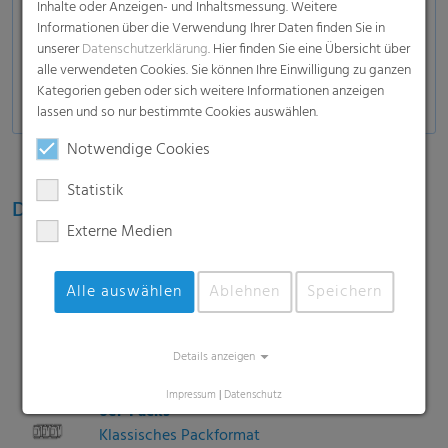
Inhalte oder Anzeigen- und Inhaltsmessung. Weitere
Kunststoffbehälter
Informationen über die Verwendung Ihrer Daten finden Sie in
Milchprodukte:
HDPE- und PET-Flaschen, Tetra
unserer
Datenschutzerklärung
. Hier finden Sie eine Übersicht über
alle verwendeten Cookies. Sie können Ihre Einwilligung zu ganzen
Bricks
Kategorien geben oder sich weitere Informationen anzeigen
lassen und so nur bestimmte Cookies auswählen.
Notwendige Cookies
Statistik
Diverse Packformate und -größen
Externe Medien
Mini Packs
Alle auswählen
Ablehnen
Speichern
2er- oder 4er-packs für Promotionen oder
kleinere Bedarfe
Details anzeigen
Impressum
|
Datenschutz
6er-Packs
Klassisches Packformat