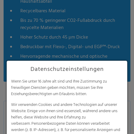
Haushaltsabfall
Recycelbares Material
Bis zu 70 % geringerer CO2-Fußabdruck durch
recycelte Materialien
Hoher Schutz durch 45 μm Dicke
Bedruckbar mit Flexo-, Digital- und EGP™-Druck
Hervorragende mechanische und optische
Eigenschaften
Datenschutzeinstellungen
Wenn Sie unter 16 Jahre alt sind und Ihre Zustimmung zu
freiwilligen Diensten geben möchten, müssen Sie Ihre
Erziehungsberechtigten um Erlaubnis bitten.
Wir verwenden Cookies und andere Technologien auf unserer
Anwendungsbereiche
Website. Einige von ihnen sind essenziell, während andere uns
helfen, diese Website und Ihre Erfahrung zu
Getränke:
PET-Flaschen, Dosen, Glasflaschen
verbessern. Personenbezogene Daten können verarbeitet
werden (z. B. IP-Adressen), z. B. für personalisierte Anzeigen und
Lebensmittel und Non-Food:
Blechdosen,