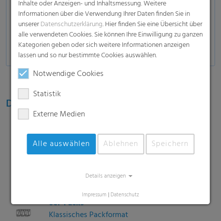
Inhalte oder Anzeigen- und Inhaltsmessung. Weitere
Kunststoffbehälter
Informationen über die Verwendung Ihrer Daten finden Sie in
Milchprodukte:
HDPE- und PET-Flaschen, Tetra
unserer
Datenschutzerklärung
. Hier finden Sie eine Übersicht über
alle verwendeten Cookies. Sie können Ihre Einwilligung zu ganzen
Bricks
Kategorien geben oder sich weitere Informationen anzeigen
lassen und so nur bestimmte Cookies auswählen.
Notwendige Cookies
Statistik
Diverse Packformate und -größen
Externe Medien
Mini Packs
Alle auswählen
Ablehnen
Speichern
2er- oder 4er-packs für Promotionen oder
kleinere Bedarfe
Details anzeigen
Impressum
|
Datenschutz
6er-Packs
Klassisches Packformat