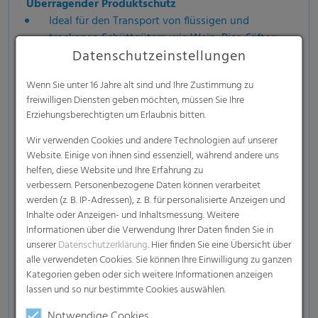
Überragender Produktschutz
Ideal für den Transport von flüssigen und
trockenen Schüttgütern wie Wein, Bier, Säften,
Datenschutzeinstellungen
Konzentraten, flüssiger Schokolade,
Molkereiprodukten, Pflanzenölen, Essig, Fetten,
Wenn Sie unter 16 Jahre alt sind und Ihre Zustimmung zu
Mineralöl, Glycerin, Wachsen, Tinte, Farbe,
freiwilligen Diensten geben möchten, müssen Sie Ihre
Düngemitteln, Herbiziden, Latex, Kaffee, Kakao,
Erziehungsberechtigten um Erlaubnis bitten.
Nüssen, Saatgut, Bohnen, Gewürzen, Pulvern,
Granulaten, Blättern und vielen weiteren
Wir verwenden Cookies und andere Technologien auf unserer
Website. Einige von ihnen sind essenziell, während andere uns
Produkten, die von maximalem Schutz
helfen, diese Website und Ihre Erfahrung zu
profitieren.
verbessern. Personenbezogene Daten können verarbeitet
Erhältlich mit Barriere (PE/PA, PE/EVOH or
werden (z. B. IP-Adressen), z. B. für personalisierte Anzeigen und
PE/PA/EVOH) zum Schutz vor
Feuchtigkeit,
Inhalte oder Anzeigen- und Inhaltsmessung. Weitere
Informationen über die Verwendung Ihrer Daten finden Sie in
Sauerstoff und äußeren Verunreinigungen
unserer
Datenschutzerklärung
. Hier finden Sie eine Übersicht über
Zertifizierte Lebensmittelqualität
alle verwendeten Cookies. Sie können Ihre Einwilligung zu ganzen
Kategorien geben oder sich weitere Informationen anzeigen
Effizient und kostengünstig
lassen und so nur bestimmte Cookies auswählen.
Reduziert Produktverluste und gewährleistet den
Notwendige Cookies
sicheren Transport von flüssigen und trockenen