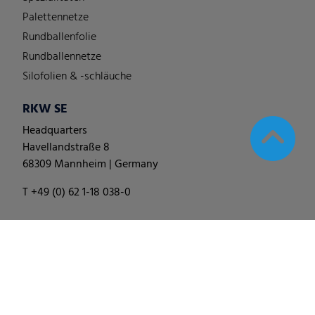
Palettennetze
Rundballenfolie
Rundballennetze
Silofolien & -schläuche
RKW SE
Headquarters
Havellandstraße 8
68309 Mannheim | Germany
T +49 (0) 62 1-18 038-0
© 2025
RKW Group
∙
Impressum & Disclaimer
∙
Datenschutzhinweis
∙
Cookie Einstellungen ändern
∙
Verhaltenskodex
∙
Allgemeine Geschäfts-, Liefer- und