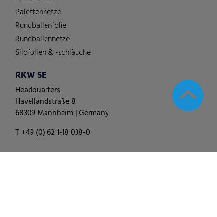
Palettennetze
Rundballenfolie
Rundballennetze
Silofolien & -schläuche
RKW SE
Headquarters
Havellandstraße 8
68309 Mannheim | Germany
T +49 (0) 62 1-18 038-0
© 2025
RKW Group
∙
Impressum & Disclaimer
∙
Datenschutzhinweis
∙
Cookie Einstellungen ändern
∙
Verhaltenskodex
∙
Allgemeine Geschäfts-, Liefer- und