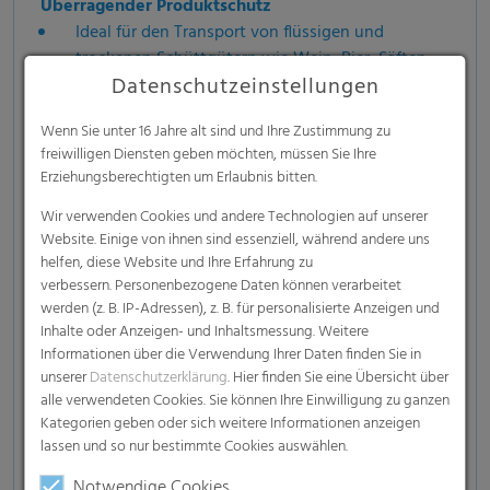
Überragender Produktschutz
Ideal für den Transport von flüssigen und
trockenen Schüttgütern wie Wein, Bier, Säften,
Datenschutzeinstellungen
Konzentraten, flüssiger Schokolade,
Molkereiprodukten, Pflanzenölen, Essig, Fetten,
Wenn Sie unter 16 Jahre alt sind und Ihre Zustimmung zu
Mineralöl, Glycerin, Wachsen, Tinte, Farbe,
freiwilligen Diensten geben möchten, müssen Sie Ihre
Düngemitteln, Herbiziden, Latex, Kaffee, Kakao,
Erziehungsberechtigten um Erlaubnis bitten.
Nüssen, Saatgut, Bohnen, Gewürzen, Pulvern,
Granulaten, Blättern und vielen weiteren
Wir verwenden Cookies und andere Technologien auf unserer
Website. Einige von ihnen sind essenziell, während andere uns
Produkten, die von maximalem Schutz
helfen, diese Website und Ihre Erfahrung zu
profitieren.
verbessern. Personenbezogene Daten können verarbeitet
Erhältlich mit Barriere (PE/PA, PE/EVOH or
werden (z. B. IP-Adressen), z. B. für personalisierte Anzeigen und
PE/PA/EVOH) zum Schutz vor
Feuchtigkeit,
Inhalte oder Anzeigen- und Inhaltsmessung. Weitere
Informationen über die Verwendung Ihrer Daten finden Sie in
Sauerstoff und äußeren Verunreinigungen
unserer
Datenschutzerklärung
. Hier finden Sie eine Übersicht über
Zertifizierte Lebensmittelqualität
alle verwendeten Cookies. Sie können Ihre Einwilligung zu ganzen
Kategorien geben oder sich weitere Informationen anzeigen
Effizient und kostengünstig
lassen und so nur bestimmte Cookies auswählen.
Reduziert Produktverluste und gewährleistet den
Notwendige Cookies
sicheren Transport von flüssigen und trockenen