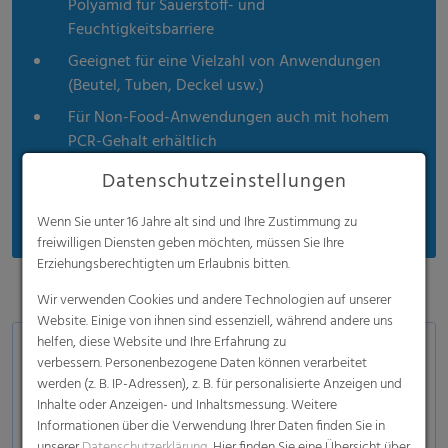
Polyamid für Sauerstoff- und
Feuchtigkeitsbarriere
Geeignet für eine Vielzahl von Anwendungen
(Beutel, Tuben, Deckel usw.)
Für Non-Food-Anwendungen auch mit hohem
PCR-Gehalt erhältlich
Spezialitäten: Low SIT-Folien (Niedrigtemperatur
Datenschutzeinstellungen
Siegelfolien)
Wenn Sie unter 16 Jahre alt sind und Ihre Zustimmung zu
freiwilligen Diensten geben möchten, müssen Sie Ihre
Erziehungsberechtigten um Erlaubnis bitten.
Wir verwenden Cookies und andere Technologien auf unserer
Website. Einige von ihnen sind essenziell, während andere uns
helfen, diese Website und Ihre Erfahrung zu
Kaschierfolien - Produktübersicht
verbessern. Personenbezogene Daten können verarbeitet
werden (z. B. IP-Adressen), z. B. für personalisierte Anzeigen und
Siegelfolie und Peelfolie
Inhalte oder Anzeigen- und Inhaltsmessung. Weitere
Anti-Fog Siegelfolie
Informationen über die Verwendung Ihrer Daten finden Sie in
unserer
Datenschutzerklärung
. Hier finden Sie eine Übersicht über