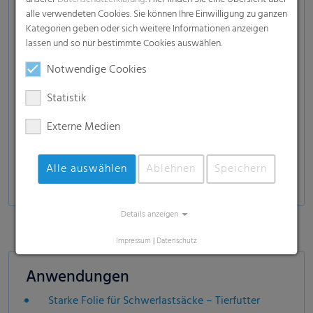
Folie für fettige oder pulvrige Produkte
alle verwendeten Cookies. Sie können Ihre Einwilligung zu ganzen
überlappende Siegelfolie
Kategorien geben oder sich weitere Informationen anzeigen
lassen und so nur bestimmte Cookies auswählen.
Hot-Tack-Folie
Notwendige Cookies
Folie für Tiefkühlprodukte
Tubenlaminatfolien
Statistik
Barriere-Folien
Externe Medien
Bag in Box Folien
Thermolaminatfolien
Alle auswählen
Ablehnen
Speichern
Details anzeigen
Impressum
|
Datenschutz
Anwendungen
Starke Folie für Schwerlastsäcke – Tierfutter