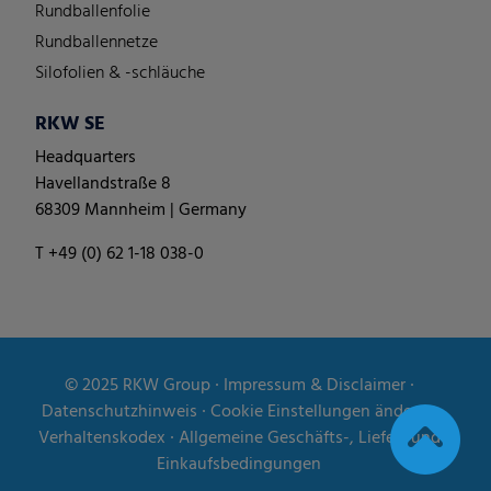
Rundballenfolie
Rundballennetze
Silofolien & -schläuche
RKW SE
Headquarters
Havellandstraße 8
68309 Mannheim | Germany
T +49 (0) 62 1-18 038-0
© 2025
RKW Group
∙
Impressum & Disclaimer
∙
Datenschutzhinweis
∙
Cookie Einstellungen ändern
∙
Verhaltenskodex
∙
Allgemeine Geschäfts-, Liefer- und
Einkaufsbedingungen