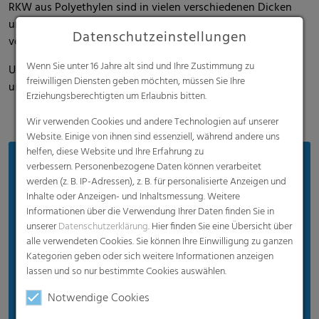
RKW aus Polyethylen sind in vielen verschiedenen Dicken
und sowohl in transparenter als auch in weißer Qualität
Datenschutzeinstellungen
verfügbar.
Wenn Sie unter 16 Jahre alt sind und Ihre Zustimmung zu
Unter der Marke FPO bietet RKW papierähnliche Etiketten
freiwilligen Diensten geben möchten, müssen Sie Ihre
und Anhänger an.
Erziehungsberechtigten um Erlaubnis bitten.
Wir verwenden Cookies und andere Technologien auf unserer
Website. Einige von ihnen sind essenziell, während andere uns
helfen, diese Website und Ihre Erfahrung zu
Vorteile
verbessern. Personenbezogene Daten können verarbeitet
werden (z. B. IP-Adressen), z. B. für personalisierte Anzeigen und
Individuell anpassbar, für unterschiedlichste
Inhalte oder Anzeigen- und Inhaltsmessung. Weitere
Anforderungen
Informationen über die Verwendung Ihrer Daten finden Sie in
unserer
Datenschutzerklärung
. Hier finden Sie eine Übersicht über
Brillante Bedruckbarkeit
alle verwendeten Cookies. Sie können Ihre Einwilligung zu ganzen
Flexibles Material
Kategorien geben oder sich weitere Informationen anzeigen
lassen und so nur bestimmte Cookies auswählen.
Sehr gute Verarbeitbarkeit
Notwendige Cookies
Hervorragende Transparenz und Opazität