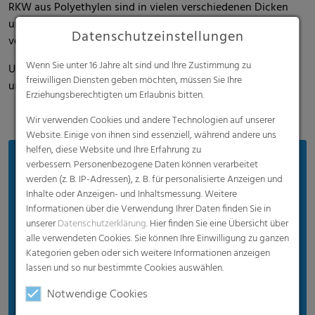
RKW aus Polyethylen sind in vielen verschiedenen Dicken
und sowohl in transparenter als auch in weißer Qualität
Datenschutzeinstellungen
verfügbar.
Wenn Sie unter 16 Jahre alt sind und Ihre Zustimmung zu
Unter der Marke FPO bietet RKW papierähnliche Etiketten
freiwilligen Diensten geben möchten, müssen Sie Ihre
und Anhänger an.
Erziehungsberechtigten um Erlaubnis bitten.
Wir verwenden Cookies und andere Technologien auf unserer
Website. Einige von ihnen sind essenziell, während andere uns
helfen, diese Website und Ihre Erfahrung zu
Vorteile
verbessern. Personenbezogene Daten können verarbeitet
werden (z. B. IP-Adressen), z. B. für personalisierte Anzeigen und
Individuell anpassbar, für unterschiedlichste
Inhalte oder Anzeigen- und Inhaltsmessung. Weitere
Anforderungen
Informationen über die Verwendung Ihrer Daten finden Sie in
unserer
Datenschutzerklärung
. Hier finden Sie eine Übersicht über
Brillante Bedruckbarkeit
alle verwendeten Cookies. Sie können Ihre Einwilligung zu ganzen
Flexibles Material
Kategorien geben oder sich weitere Informationen anzeigen
lassen und so nur bestimmte Cookies auswählen.
Sehr gute Verarbeitbarkeit
Notwendige Cookies
Hervorragende Transparenz und Opazität