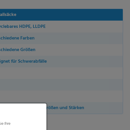
allsäcke
yclebares HDPE, LLDPE
schiedene Farben
schiedene Größen
ignet für Schwerabfälle
einer vollen Palette an Größen und Stärken
ie Ihre