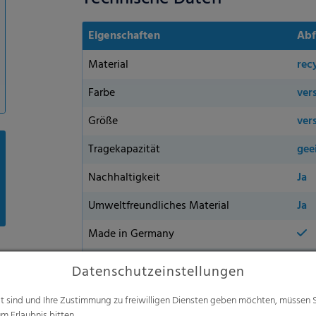
Eigenschaften
Abf
Material
rec
Farbe
ver
Größe
ver
Tragekapazität
gee
Nachhaltigkeit
Ja
Umweltfreundliches Material
Ja
Made in Germany
Erhältlich
in 
Datenschutzeinstellungen
alt sind und Ihre Zustimmung zu freiwilligen Diensten geben möchten, müssen S
m Erlaubnis bitten.