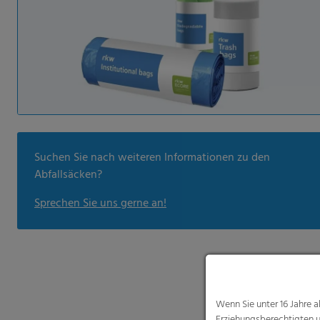
Suchen Sie nach weiteren Informationen zu den
Abfallsäcken?
Sprechen Sie uns gerne an!
Wenn Sie unter 16 Jahre 
Erziehungsberechtigten u