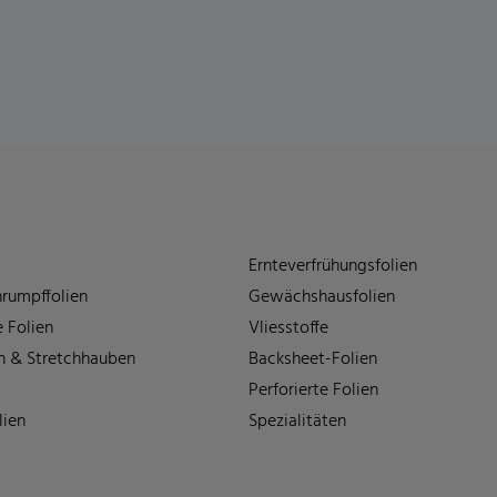
Ernteverfrühungsfolien
rumpffolien
Gewächshausfolien
 Folien
Vliesstoffe
n & Stretchhauben
Backsheet-Folien
Perforierte Folien
lien
Spezialitäten