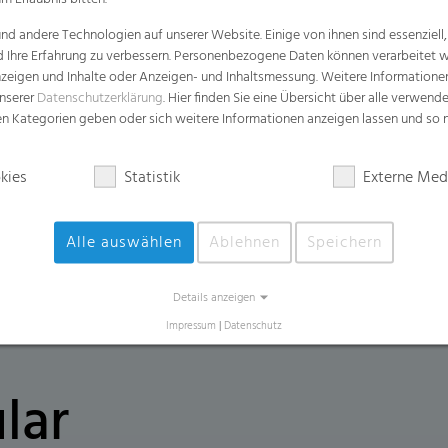
d andere Technologien auf unserer Website. Einige von ihnen sind essenziell
Vorteile
d Ihre Erfahrung zu verbessern. Personenbezogene Daten können verarbeitet we
e Anzeigen und Inhalte oder Anzeigen- und Inhaltsmessung. Weitere Informatio
Leicht zu öffnen für eine effiziente un
unserer
Datenschutzerklärung
. Hier finden Sie eine Übersicht über alle verwend
Leicht zu handhaben für schwere, nasse
zen Kategorien geben oder sich weitere Informationen anzeigen lassen und so
Bietet eine exzellente Geruchskontroll
kies
Statistik
Externe Med
Äußerst hohe Durchstoßfestigkeit und R
Sterndichtungsversiegelung gegen Löc
Alle auswählen
Ablehnen
Speichern
Details anzeigen
Impressum
|
Datenschutz
lar