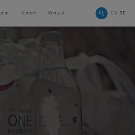
oom
Karriere
Kontakt
EN
DE