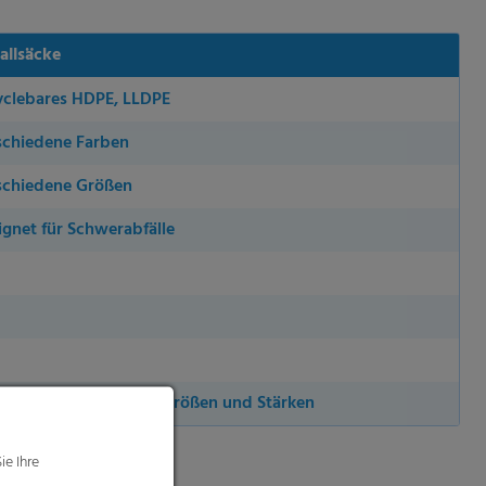
allsäcke
yclebares HDPE, LLDPE
schiedene Farben
schiedene Größen
ignet für Schwerabfälle
einer vollen Palette an Größen und Stärken
ie Ihre