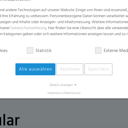
d andere Technologien auf unserer Website. Einige von ihnen sind essenziell
Vorteile
d Ihre Erfahrung zu verbessern. Personenbezogene Daten können verarbeitet we
e Anzeigen und Inhalte oder Anzeigen- und Inhaltsmessung. Weitere Informatio
Leicht zu öffnen für eine effiziente un
unserer
Datenschutzerklärung
. Hier finden Sie eine Übersicht über alle verwend
Leicht zu handhaben für schwere, nasse
zen Kategorien geben oder sich weitere Informationen anzeigen lassen und so
Bietet eine exzellente Geruchskontroll
kies
Statistik
Externe Med
Äußerst hohe Durchstoßfestigkeit und R
Sterndichtungsversiegelung gegen Löc
Alle auswählen
Ablehnen
Speichern
Details anzeigen
Impressum
|
Datenschutz
lar