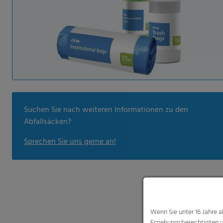
Suchen Sie nach weiteren Informationen zu den
Abfallsäcken?
Sprechen Sie uns gerne an!
Wenn Sie unter 16 Jahre 
Erziehungsberechtigten u