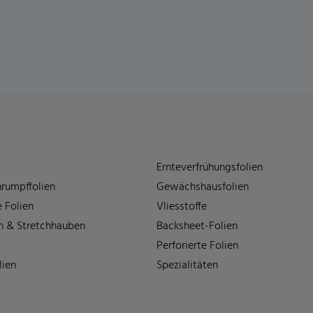
Ernteverfrühungsfolien
rumpffolien
Gewächshausfolien
 Folien
Vliesstoffe
n & Stretchhauben
Backsheet-Folien
Perforierte Folien
lien
Spezialitäten