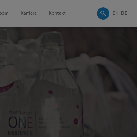
oom
Karriere
Kontakt
EN
DE