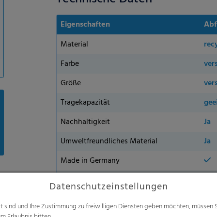
Eigenschaften
Abf
Material
rec
Farbe
ver
Größe
ver
Tragekapazität
gee
Nachhaltigkeit
Ja
Umweltfreundliches Material
Ja
Made in Germany
Erhältlich
in 
Datenschutzeinstellungen
alt sind und Ihre Zustimmung zu freiwilligen Diensten geben möchten, müssen S
m Erlaubnis bitten.